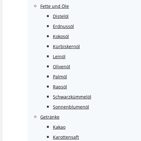
Fette und Öle
Distelöl
Erdnussöl
Kokosöl
Kürbiskernöl
Leinöl
Olivenöl
Palmöl
Rapsöl
Schwarzkümmelöl
Sonnenblumenöl
Getränke
Kakao
Karottensaft