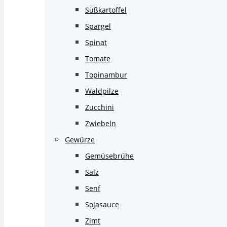
Süßkartoffel
Spargel
Spinat
Tomate
Topinambur
Waldpilze
Zucchini
Zwiebeln
Gewürze
Gemüsebrühe
Salz
Senf
Sojasauce
Zimt