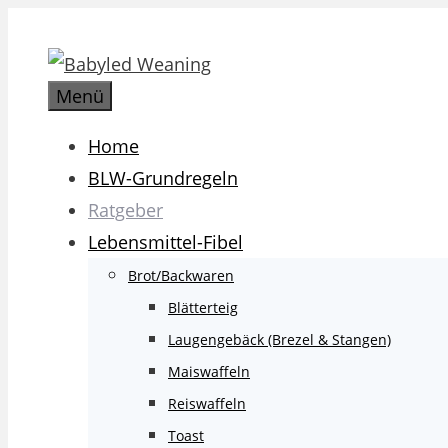
Zum
Inhalt
springen
Menü
Home
BLW-Grundregeln
Ratgeber
Lebensmittel-Fibel
Brot/Backwaren
Blätterteig
Laugengebäck (Brezel & Stangen)
Maiswaffeln
Reiswaffeln
Toast