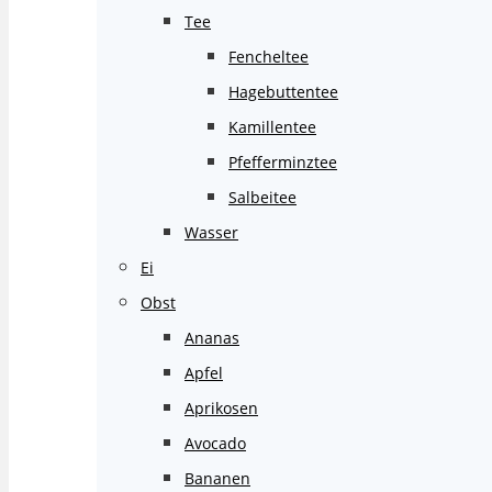
Tee
Fencheltee
Hagebuttentee
Kamillentee
Pfefferminztee
Salbeitee
Wasser
Ei
Obst
Ananas
Apfel
Aprikosen
Avocado
Bananen