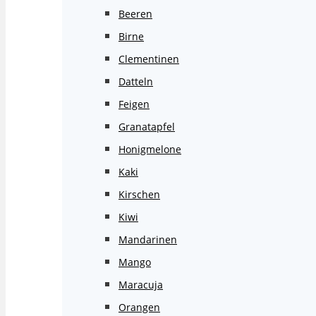
Beeren
Birne
Clementinen
Datteln
Feigen
Granatapfel
Honigmelone
Kaki
Kirschen
Kiwi
Mandarinen
Mango
Maracuja
Orangen