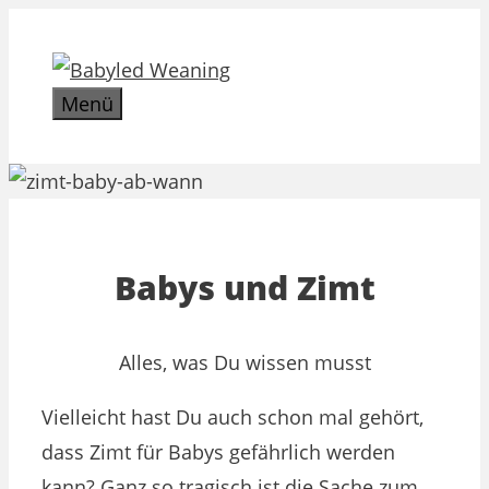
Zum
Inhalt
springen
Menü
Babys und Zimt
Alles, was Du wissen musst
Vielleicht hast Du auch schon mal gehört,
dass Zimt für Babys gefährlich werden
kann? Ganz so tragisch ist die Sache zum