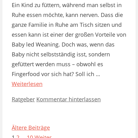
Ein Kind zu füttern, während man selbst in
Ruhe essen möchte, kann nerven. Dass die
ganze Familie in Ruhe am Tisch sitzen und
essen kann ist einer der großen Vorteile von
Baby led Weaning. Doch was, wenn das
Baby nicht selbstständig isst, sondern
gefüttert werden muss – obwohl es
Fingerfood vor sich hat? Soll ich …
Weiterlesen
Kategorien
Ratgeber
Kommentar hinterlassen
Ältere Beiträge
Seite
Seite
Seite
1
2
…
10
Weiter
→