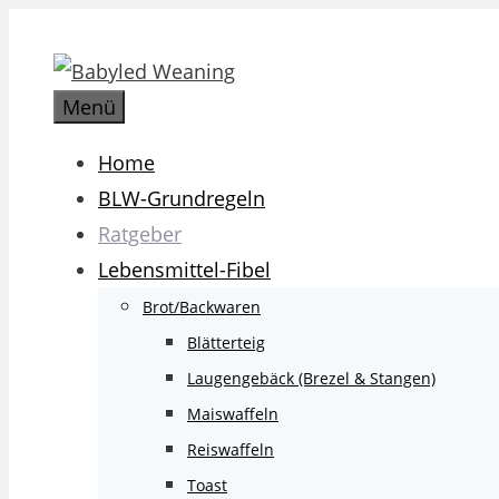
Zum
Inhalt
springen
Menü
Home
BLW-Grundregeln
Ratgeber
Lebensmittel-Fibel
Brot/Backwaren
Blätterteig
Laugengebäck (Brezel & Stangen)
Maiswaffeln
Reiswaffeln
Toast