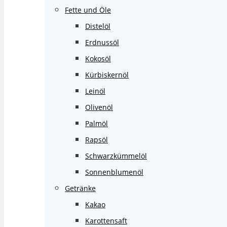
Fette und Öle
Distelöl
Erdnussöl
Kokosöl
Kürbiskernöl
Leinöl
Olivenöl
Palmöl
Rapsöl
Schwarzkümmelöl
Sonnenblumenöl
Getränke
Kakao
Karottensaft