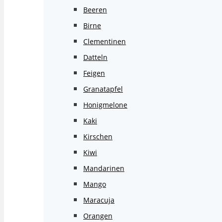
Beeren
Birne
Clementinen
Datteln
Feigen
Granatapfel
Honigmelone
Kaki
Kirschen
Kiwi
Mandarinen
Mango
Maracuja
Orangen