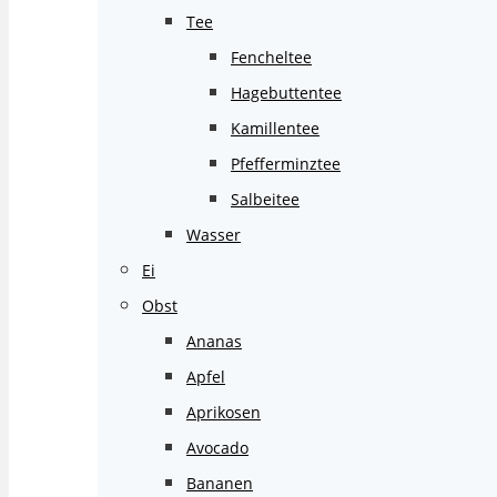
Tee
Fencheltee
Hagebuttentee
Kamillentee
Pfefferminztee
Salbeitee
Wasser
Ei
Obst
Ananas
Apfel
Aprikosen
Avocado
Bananen