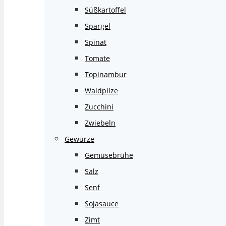
Süßkartoffel
Spargel
Spinat
Tomate
Topinambur
Waldpilze
Zucchini
Zwiebeln
Gewürze
Gemüsebrühe
Salz
Senf
Sojasauce
Zimt