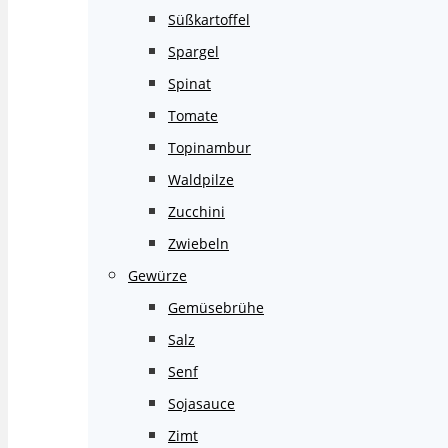
Süßkartoffel
Spargel
Spinat
Tomate
Topinambur
Waldpilze
Zucchini
Zwiebeln
Gewürze
Gemüsebrühe
Salz
Senf
Sojasauce
Zimt