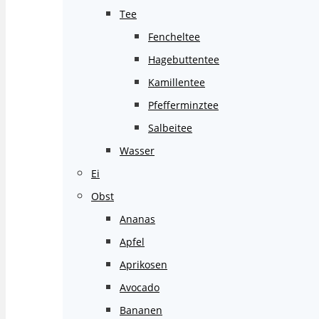
Tee
Fencheltee
Hagebuttentee
Kamillentee
Pfefferminztee
Salbeitee
Wasser
Ei
Obst
Ananas
Apfel
Aprikosen
Avocado
Bananen