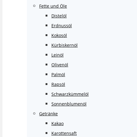
Fette und Öle
Distelöl
Erdnussöl
Kokosöl
Kürbiskernöl
Leinöl
Olivenöl
Palmöl
Rapsöl
Schwarzkümmelöl
Sonnenblumenöl
Getränke
Kakao
Karottensaft