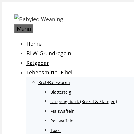
Zum
Inhalt
springen
Menü
Home
BLW-Grundregeln
Ratgeber
Lebensmittel-Fibel
Brot/Backwaren
Blätterteig
Laugengebäck (Brezel & Stangen)
Maiswaffeln
Reiswaffeln
Toast