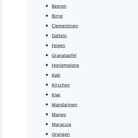
Beeren
Birne
Clementinen
Datteln
Feigen
Granatapfel
Honigmelone
Kaki
Kirschen
Kiwi
Mandarinen
Mango
Maracuja
Orangen