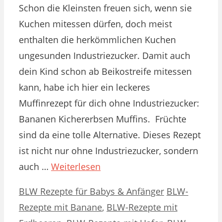
Schon die Kleinsten freuen sich, wenn sie
Kuchen mitessen dürfen, doch meist
enthalten die herkömmlichen Kuchen
ungesunden Industriezucker. Damit auch
dein Kind schon ab Beikostreife mitessen
kann, habe ich hier ein leckeres
Muffinrezept für dich ohne Industriezucker:
Bananen Kichererbsen Muffins. Früchte
sind da eine tolle Alternative. Dieses Rezept
ist nicht nur ohne Industriezucker, sondern
auch …
Weiterlesen
Kategorien
Schlagwörter
BLW Rezepte für Babys & Anfänger
BLW-
Rezepte mit Banane
,
BLW-Rezepte mit