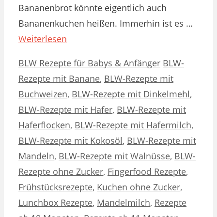
Bananenbrot könnte eigentlich auch
Bananenkuchen heißen. Immerhin ist es …
Weiterlesen
Kategorien
Schlagwörter
BLW Rezepte für Babys & Anfänger
BLW-
Rezepte mit Banane
,
BLW-Rezepte mit
Buchweizen
,
BLW-Rezepte mit Dinkelmehl
,
BLW-Rezepte mit Hafer
,
BLW-Rezepte mit
Haferflocken
,
BLW-Rezepte mit Hafermilch
,
BLW-Rezepte mit Kokosöl
,
BLW-Rezepte mit
Mandeln
,
BLW-Rezepte mit Walnüsse
,
BLW-
Rezepte ohne Zucker
,
Fingerfood Rezepte
,
Frühstücksrezepte
,
Kuchen ohne Zucker
,
Lunchbox Rezepte
,
Mandelmilch
,
Rezepte