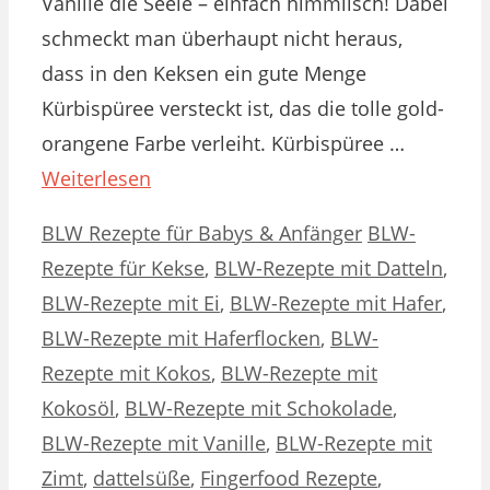
Vanille die Seele – einfach himmlisch! Dabei
schmeckt man überhaupt nicht heraus,
dass in den Keksen ein gute Menge
Kürbispüree versteckt ist, das die tolle gold-
orangene Farbe verleiht. Kürbispüree …
Weiterlesen
Kategorien
Schlagwörter
BLW Rezepte für Babys & Anfänger
BLW-
Rezepte für Kekse
,
BLW-Rezepte mit Datteln
,
BLW-Rezepte mit Ei
,
BLW-Rezepte mit Hafer
,
BLW-Rezepte mit Haferflocken
,
BLW-
Rezepte mit Kokos
,
BLW-Rezepte mit
Kokosöl
,
BLW-Rezepte mit Schokolade
,
BLW-Rezepte mit Vanille
,
BLW-Rezepte mit
Zimt
,
dattelsüße
,
Fingerfood Rezepte
,