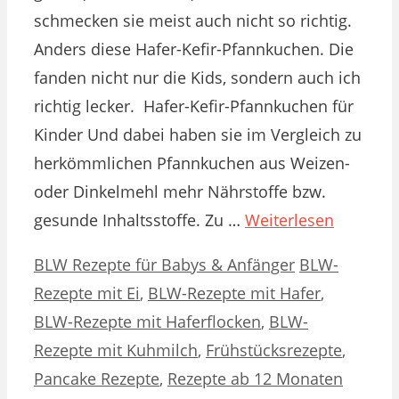
schmecken sie meist auch nicht so richtig.
Anders diese Hafer-Kefir-Pfannkuchen. Die
fanden nicht nur die Kids, sondern auch ich
richtig lecker. Hafer-Kefir-Pfannkuchen für
Kinder Und dabei haben sie im Vergleich zu
herkömmlichen Pfannkuchen aus Weizen-
oder Dinkelmehl mehr Nährstoffe bzw.
gesunde Inhaltsstoffe. Zu …
Weiterlesen
Kategorien
Schlagwörter
BLW Rezepte für Babys & Anfänger
BLW-
Rezepte mit Ei
,
BLW-Rezepte mit Hafer
,
BLW-Rezepte mit Haferflocken
,
BLW-
Rezepte mit Kuhmilch
,
Frühstücksrezepte
,
Pancake Rezepte
,
Rezepte ab 12 Monaten