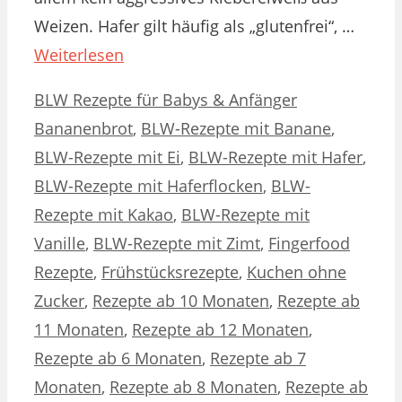
Weizen. Hafer gilt häufig als „glutenfrei“, …
Weiterlesen
Kategorien
Schlagwörter
BLW Rezepte für Babys & Anfänger
Bananenbrot
,
BLW-Rezepte mit Banane
,
BLW-Rezepte mit Ei
,
BLW-Rezepte mit Hafer
,
BLW-Rezepte mit Haferflocken
,
BLW-
Rezepte mit Kakao
,
BLW-Rezepte mit
Vanille
,
BLW-Rezepte mit Zimt
,
Fingerfood
Rezepte
,
Frühstücksrezepte
,
Kuchen ohne
Zucker
,
Rezepte ab 10 Monaten
,
Rezepte ab
11 Monaten
,
Rezepte ab 12 Monaten
,
Rezepte ab 6 Monaten
,
Rezepte ab 7
Monaten
,
Rezepte ab 8 Monaten
,
Rezepte ab