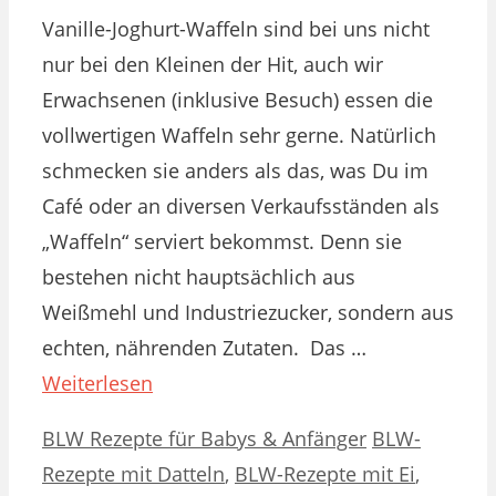
Vanille-Joghurt-Waffeln sind bei uns nicht
nur bei den Kleinen der Hit, auch wir
Erwachsenen (inklusive Besuch) essen die
vollwertigen Waffeln sehr gerne. Natürlich
schmecken sie anders als das, was Du im
Café oder an diversen Verkaufsständen als
„Waffeln“ serviert bekommst. Denn sie
bestehen nicht hauptsächlich aus
Weißmehl und Industriezucker, sondern aus
echten, nährenden Zutaten. Das …
Weiterlesen
Kategorien
Schlagwörter
BLW Rezepte für Babys & Anfänger
BLW-
Rezepte mit Datteln
,
BLW-Rezepte mit Ei
,