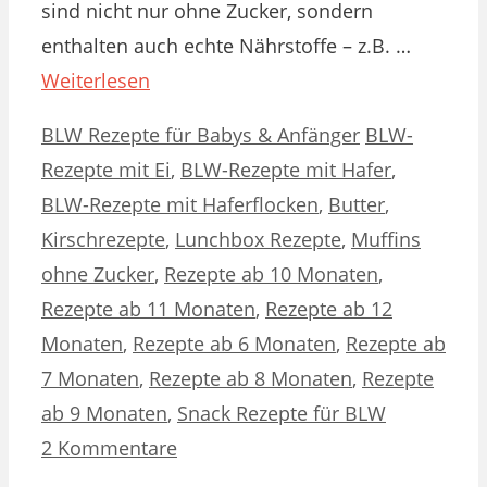
sind nicht nur ohne Zucker, sondern
enthalten auch echte Nährstoffe – z.B. …
Weiterlesen
Kategorien
Schlagwörter
BLW Rezepte für Babys & Anfänger
BLW-
Rezepte mit Ei
,
BLW-Rezepte mit Hafer
,
BLW-Rezepte mit Haferflocken
,
Butter
,
Kirschrezepte
,
Lunchbox Rezepte
,
Muffins
ohne Zucker
,
Rezepte ab 10 Monaten
,
Rezepte ab 11 Monaten
,
Rezepte ab 12
Monaten
,
Rezepte ab 6 Monaten
,
Rezepte ab
7 Monaten
,
Rezepte ab 8 Monaten
,
Rezepte
ab 9 Monaten
,
Snack Rezepte für BLW
2 Kommentare