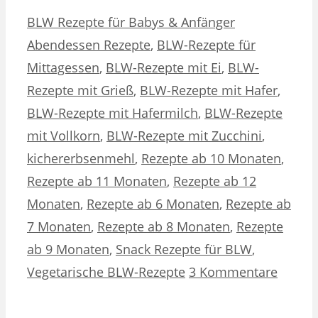
Kategorien
Schlagwörter
BLW Rezepte für Babys & Anfänger
Abendessen Rezepte
,
BLW-Rezepte für
Mittagessen
,
BLW-Rezepte mit Ei
,
BLW-
Rezepte mit Grieß
,
BLW-Rezepte mit Hafer
,
BLW-Rezepte mit Hafermilch
,
BLW-Rezepte
mit Vollkorn
,
BLW-Rezepte mit Zucchini
,
kichererbsenmehl
,
Rezepte ab 10 Monaten
,
Rezepte ab 11 Monaten
,
Rezepte ab 12
Monaten
,
Rezepte ab 6 Monaten
,
Rezepte ab
7 Monaten
,
Rezepte ab 8 Monaten
,
Rezepte
ab 9 Monaten
,
Snack Rezepte für BLW
,
Vegetarische BLW-Rezepte
3 Kommentare