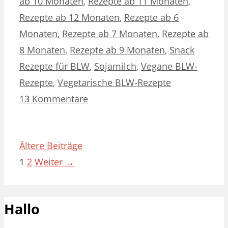
ab 10 Monaten
,
Rezepte ab 11 Monaten
,
Rezepte ab 12 Monaten
,
Rezepte ab 6
Monaten
,
Rezepte ab 7 Monaten
,
Rezepte ab
8 Monaten
,
Rezepte ab 9 Monaten
,
Snack
Rezepte für BLW
,
Sojamilch
,
Vegane BLW-
Rezepte
,
Vegetarische BLW-Rezepte
13 Kommentare
Ältere Beiträge
Seite
Seite
1
2
Weiter
→
Hallo