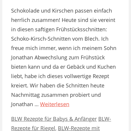
Schokolade und Kirschen passen einfach
herrlich zusammen! Heute sind sie vereint
in diesen saftigen Frühstücksschnitten:
Schoko-Kirsch-Schnitten vom Blech. Ich
freue mich immer, wenn ich meinem Sohn
Jonathan Abwechslung zum Frühstück
bieten kann und da er Gebäck und Kuchen
liebt, habe ich dieses vollwertige Rezept
kreiert. Wir haben die Schnitten heute
Nachmittag zusammen probiert und
Jonathan …
Weiterlesen
Kategorien
Schlagwörter
BLW Rezepte für Babys & Anfänger
BLW-
Rezepte für Riegel
,
BLW-Rezepte mit