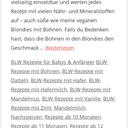
vielseitig einsetzbar und werten jedes
Rezept mit vielen Nähr- und Mineralstoffen
auf – auch süße wie meine veganen
Blondies mit Bohnen. Falls du Bedenken
hast, dass die Bohnen in den Blondies den
Geschmack …
Weiterlesen
Kategorien
Schlagwörter
BLW Rezepte für Babys & Anfänger
BLW-
Rezepte mit Bohnen
,
BLW-Rezepte mit
Datteln
,
BLW-Rezepte mit Hafer
,
BLW-
Rezepte mit Hafermilch
,
BLW-Rezepte mit
Mandelmus
,
BLW-Rezepte mit Vanille
,
BLW-
Rezepte mit Zimt
,
Mandelmilch
,
Nachspeisen
,
Rezepte ab 10 Monaten
,
Rezepte ab 11 Monaten
,
Rezepte ab 12