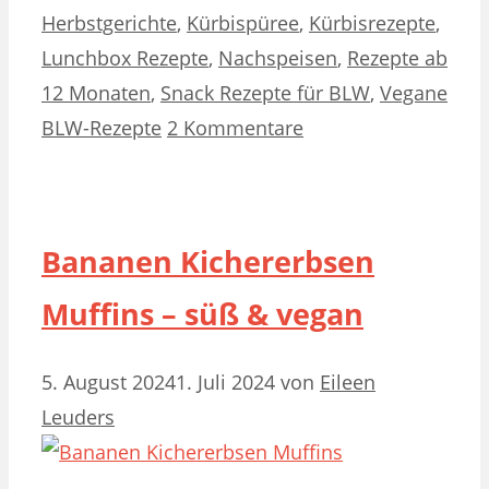
Herbstgerichte
,
Kürbispüree
,
Kürbisrezepte
,
Lunchbox Rezepte
,
Nachspeisen
,
Rezepte ab
12 Monaten
,
Snack Rezepte für BLW
,
Vegane
BLW-Rezepte
2 Kommentare
Bananen Kichererbsen
Muffins – süß & vegan
5. August 2024
1. Juli 2024
von
Eileen
Leuders