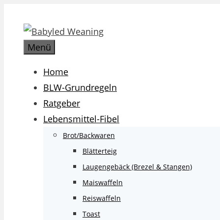
Zum
Inhalt
springen
Menü
Home
BLW-Grundregeln
Ratgeber
Lebensmittel-Fibel
Brot/Backwaren
Blätterteig
Laugengebäck (Brezel & Stangen)
Maiswaffeln
Reiswaffeln
Toast