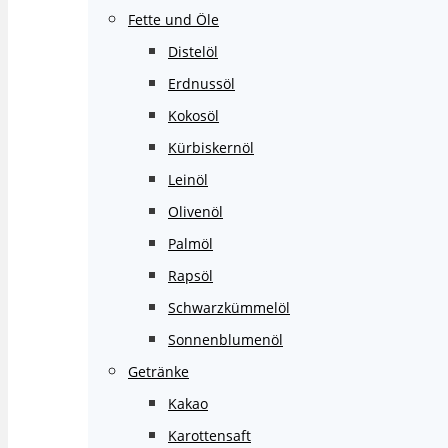
Fette und Öle
Distelöl
Erdnussöl
Kokosöl
Kürbiskernöl
Leinöl
Olivenöl
Palmöl
Rapsöl
Schwarzkümmelöl
Sonnenblumenöl
Getränke
Kakao
Karottensaft