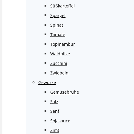
Süßkartoffel
Spargel
Spinat
Tomate
Topinambur
Waldpilze
Zucchini
Zwiebeln
Gewürze
Gemüsebrühe
Salz
Senf
Sojasauce
Zimt