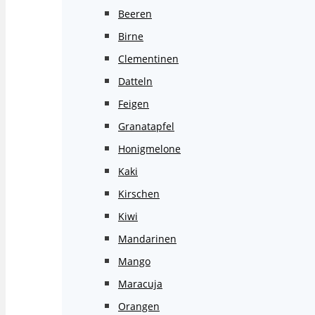
Beeren
Birne
Clementinen
Datteln
Feigen
Granatapfel
Honigmelone
Kaki
Kirschen
Kiwi
Mandarinen
Mango
Maracuja
Orangen