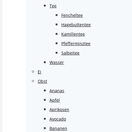
Tee
Fencheltee
Hagebuttentee
Kamillentee
Pfefferminztee
Salbeitee
Wasser
Ei
Obst
Ananas
Apfel
Aprikosen
Avocado
Bananen