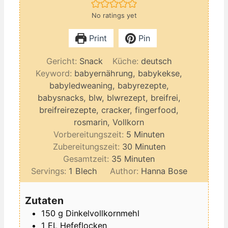
No ratings yet
Print
Pin
Gericht:
Snack
Küche:
deutsch
Keyword:
babyernährung, babykekse,
babyledweaning, babyrezepte,
babysnacks, blw, blwrezept, breifrei,
breifreirezepte, cracker, fingerfood,
rosmarin, Vollkorn
Minuten
Vorbereitungszeit:
5
Minuten
Minuten
Zubereitungszeit:
30
Minuten
Minuten
Gesamtzeit:
35
Minuten
Servings:
1
Blech
Author:
Hanna Bose
Zutaten
150
g
Dinkelvollkornmehl
1
EL
Hefeflocken