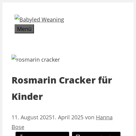
Zum
Inhalt
springen
Menü
Rosmarin Cracker für
Kinder
11. August 2025
1. April 2025
von
Hanna
Bose