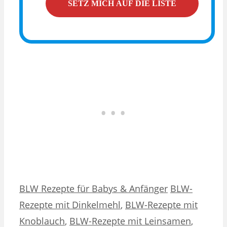
Kategorien
Schlagwörter
BLW Rezepte für Babys & Anfänger
BLW-
Rezepte mit Dinkelmehl
,
BLW-Rezepte mit
Knoblauch
,
BLW-Rezepte mit Leinsamen
,