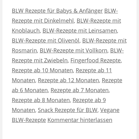
Kategorien
Schlagwörter
BLW Rezepte für Babys & Anfänger
BLW-
Rezepte mit Dinkelmehl
,
BLW-Rezepte mit
Knoblauch
,
BLW-Rezepte mit Leinsamen
,
BLW-Rezepte mit Olivenöl
,
BLW-Rezepte mit
Rosmarin
,
BLW-Rezepte mit Vollkorn
,
BLW-
Rezepte mit Zwiebeln
,
Fingerfood Rezepte
,
Rezepte ab 10 Monaten
,
Rezepte ab 11
Monaten
,
Rezepte ab 12 Monaten
,
Rezepte
ab 6 Monaten
,
Rezepte ab 7 Monaten
,
Rezepte ab 8 Monaten
,
Rezepte ab 9
Monaten
,
Snack Rezepte für BLW
,
Vegane
BLW-Rezepte
Kommentar hinterlassen