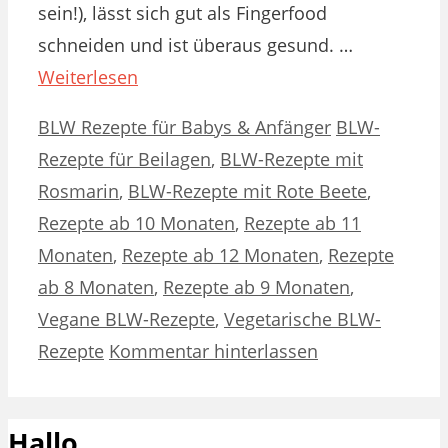
sein!), lässt sich gut als Fingerfood
schneiden und ist überaus gesund. …
Weiterlesen
Kategorien
Schlagwörter
BLW Rezepte für Babys & Anfänger
BLW-
Rezepte für Beilagen
,
BLW-Rezepte mit
Rosmarin
,
BLW-Rezepte mit Rote Beete
,
Rezepte ab 10 Monaten
,
Rezepte ab 11
Monaten
,
Rezepte ab 12 Monaten
,
Rezepte
ab 8 Monaten
,
Rezepte ab 9 Monaten
,
Vegane BLW-Rezepte
,
Vegetarische BLW-
Rezepte
Kommentar hinterlassen
Hallo