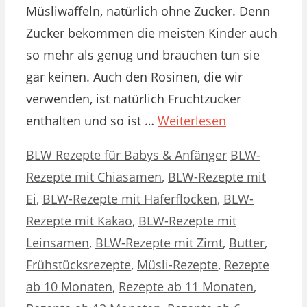
Müsliwaffeln, natürlich ohne Zucker. Denn
Zucker bekommen die meisten Kinder auch
so mehr als genug und brauchen tun sie
gar keinen. Auch den Rosinen, die wir
verwenden, ist natürlich Fruchtzucker
enthalten und so ist …
Weiterlesen
Kategorien
Schlagwörter
BLW Rezepte für Babys & Anfänger
BLW-
Rezepte mit Chiasamen
,
BLW-Rezepte mit
Ei
,
BLW-Rezepte mit Haferflocken
,
BLW-
Rezepte mit Kakao
,
BLW-Rezepte mit
Leinsamen
,
BLW-Rezepte mit Zimt
,
Butter
,
Frühstücksrezepte
,
Müsli-Rezepte
,
Rezepte
ab 10 Monaten
,
Rezepte ab 11 Monaten
,