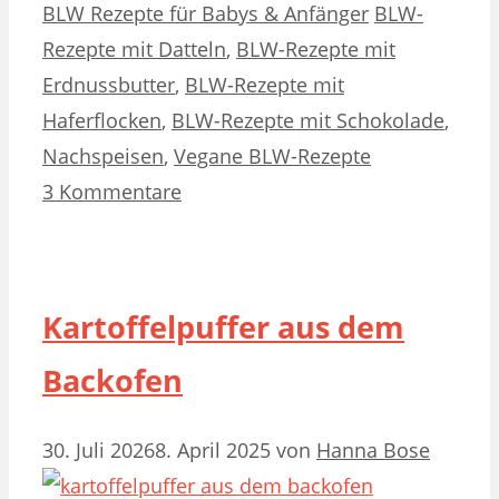
Kategorien
Schlagwörter
BLW Rezepte für Babys & Anfänger
BLW-
Rezepte mit Datteln
,
BLW-Rezepte mit
Erdnussbutter
,
BLW-Rezepte mit
Haferflocken
,
BLW-Rezepte mit Schokolade
,
Nachspeisen
,
Vegane BLW-Rezepte
3 Kommentare
Kartoffelpuffer aus dem
Backofen
30. Juli 2026
8. April 2025
von
Hanna Bose