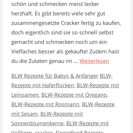
schön und schmecken meist lecker
herzhaft. Es gibt bereits viele sehr gut
zusammengesetzte Cracker fertig zu kaufen,
doch eigentlich sind sie so schnell selbst
gemacht und schmecken noch um ein
Vielfaches besser als gekaufte! Zudem hast
du die Zutaten genau im …
Weiterlesen
Kategorien
Schlagwörter
BLW Rezepte für Babys & Anfänger
BLW-
Rezepte mit Haferflocken
,
BLW-Rezepte mit
Leinsamen
,
BLW-Rezepte mit Oregano
,
BLW-Rezepte mit Rosmarin
,
BLW-Rezepte
mit Sesam
,
BLW-Rezepte mit
Sonnenblumenkerne
,
BLW-Rezepte mit
Vollkorn
,
cracker
,
Fingerfood Rezepte
,