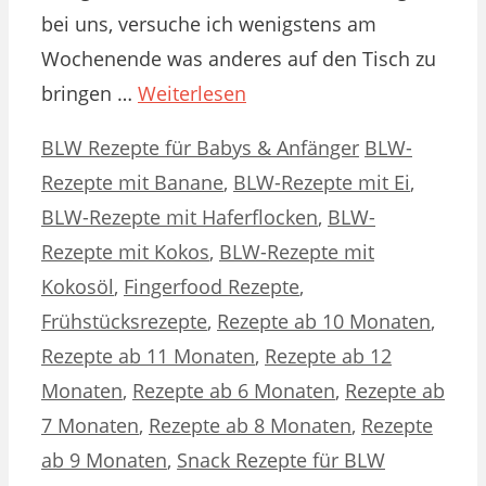
bei uns, versuche ich wenigstens am
Wochenende was anderes auf den Tisch zu
bringen …
Weiterlesen
Kategorien
Schlagwörter
BLW Rezepte für Babys & Anfänger
BLW-
Rezepte mit Banane
,
BLW-Rezepte mit Ei
,
BLW-Rezepte mit Haferflocken
,
BLW-
Rezepte mit Kokos
,
BLW-Rezepte mit
Kokosöl
,
Fingerfood Rezepte
,
Frühstücksrezepte
,
Rezepte ab 10 Monaten
,
Rezepte ab 11 Monaten
,
Rezepte ab 12
Monaten
,
Rezepte ab 6 Monaten
,
Rezepte ab
7 Monaten
,
Rezepte ab 8 Monaten
,
Rezepte
ab 9 Monaten
,
Snack Rezepte für BLW