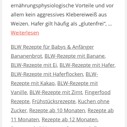
ernährungsphysiologische Vorteile und vor
allem kein aggressives Klebereiweiß aus
Weizen. Hafer gilt häufig als „glutenfrei“, …
Weiterlesen
Kategorien
Schlagwörter
BLW Rezepte für Babys & Anfänger
Bananenbrot
,
BLW-Rezepte mit Banane
,
BLW-Rezepte mit Ei
,
BLW-Rezepte mit Hafer
,
BLW-Rezepte mit Haferflocken
,
BLW-
Rezepte mit Kakao
,
BLW-Rezepte mit
Vanille
,
BLW-Rezepte mit Zimt
,
Fingerfood
Rezepte
,
Frühstücksrezepte
,
Kuchen ohne
Zucker
,
Rezepte ab 10 Monaten
,
Rezepte ab
11 Monaten
,
Rezepte ab 12 Monaten
,