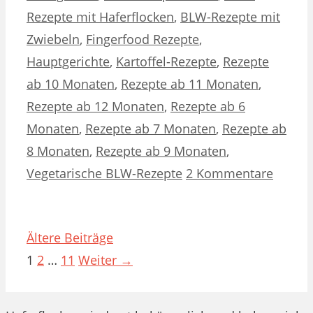
Rezepte mit Haferflocken
,
BLW-Rezepte mit
Zwiebeln
,
Fingerfood Rezepte
,
Hauptgerichte
,
Kartoffel-Rezepte
,
Rezepte
ab 10 Monaten
,
Rezepte ab 11 Monaten
,
Rezepte ab 12 Monaten
,
Rezepte ab 6
Monaten
,
Rezepte ab 7 Monaten
,
Rezepte ab
8 Monaten
,
Rezepte ab 9 Monaten
,
Vegetarische BLW-Rezepte
2 Kommentare
Ältere Beiträge
Seite
Seite
Seite
1
2
…
11
Weiter
→