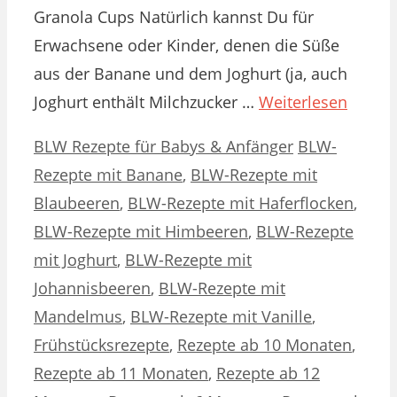
Granola Cups Natürlich kannst Du für
Erwachsene oder Kinder, denen die Süße
aus der Banane und dem Joghurt (ja, auch
Joghurt enthält Milchzucker …
Weiterlesen
Kategorien
Schlagwörter
BLW Rezepte für Babys & Anfänger
BLW-
Rezepte mit Banane
,
BLW-Rezepte mit
Blaubeeren
,
BLW-Rezepte mit Haferflocken
,
BLW-Rezepte mit Himbeeren
,
BLW-Rezepte
mit Joghurt
,
BLW-Rezepte mit
Johannisbeeren
,
BLW-Rezepte mit
Mandelmus
,
BLW-Rezepte mit Vanille
,
Frühstücksrezepte
,
Rezepte ab 10 Monaten
,
Rezepte ab 11 Monaten
,
Rezepte ab 12