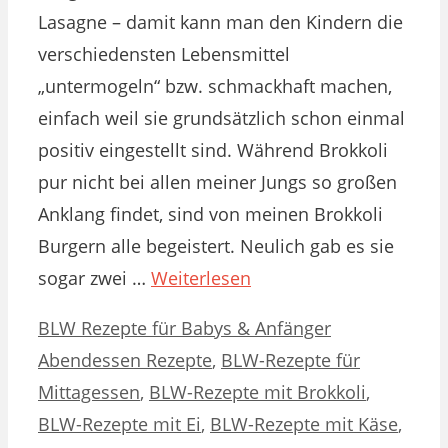
Lasagne – damit kann man den Kindern die
verschiedensten Lebensmittel
„untermogeln“ bzw. schmackhaft machen,
einfach weil sie grundsätzlich schon einmal
positiv eingestellt sind. Während Brokkoli
pur nicht bei allen meiner Jungs so großen
Anklang findet, sind von meinen Brokkoli
Burgern alle begeistert. Neulich gab es sie
sogar zwei …
Weiterlesen
Kategorien
Schlagwörter
BLW Rezepte für Babys & Anfänger
Abendessen Rezepte
,
BLW-Rezepte für
Mittagessen
,
BLW-Rezepte mit Brokkoli
,
BLW-Rezepte mit Ei
,
BLW-Rezepte mit Käse
,