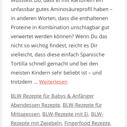
unfassbar gutes Aminosäureprofil haben –
in anderen Worten, dass die enthaltenen
Proteine in Kombination unschlagbar gut
verwertet werden können? Wenn Du das
nicht so wichtig findest, reicht es Dir
vielleicht, dass diese einfach Spanische
Tortilla schnell gemacht und bei den
meisten Kindern sehr beliebt ist – und
trotzdem …
Weiterlesen
Kategorien
Schlagwörter
BLW Rezepte für Babys & Anfänger
Abendessen Rezepte
,
BLW-Rezepte für
Mittagessen
,
BLW-Rezepte mit Ei
,
BLW-
Rezepte mit Zwiebeln
,
Fingerfood Rezepte
,