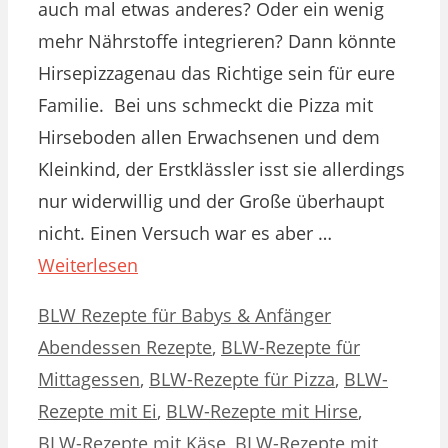
auch mal etwas anderes? Oder ein wenig
mehr Nährstoffe integrieren? Dann könnte
Hirsepizzagenau das Richtige sein für eure
Familie. Bei uns schmeckt die Pizza mit
Hirseboden allen Erwachsenen und dem
Kleinkind, der Erstklässler isst sie allerdings
nur widerwillig und der Große überhaupt
nicht. Einen Versuch war es aber …
Weiterlesen
Kategorien
Schlagwörter
BLW Rezepte für Babys & Anfänger
Abendessen Rezepte
,
BLW-Rezepte für
Mittagessen
,
BLW-Rezepte für Pizza
,
BLW-
Rezepte mit Ei
,
BLW-Rezepte mit Hirse
,
BLW-Rezepte mit Käse
,
BLW-Rezepte mit