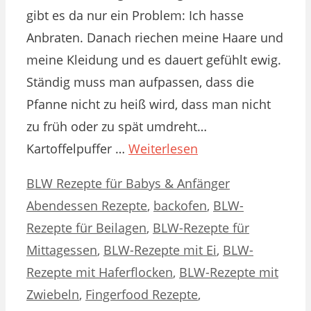
gibt es da nur ein Problem: Ich hasse
Anbraten. Danach riechen meine Haare und
meine Kleidung und es dauert gefühlt ewig.
Ständig muss man aufpassen, dass die
Pfanne nicht zu heiß wird, dass man nicht
zu früh oder zu spät umdreht…
Kartoffelpuffer …
Weiterlesen
Kategorien
Schlagwörter
BLW Rezepte für Babys & Anfänger
Abendessen Rezepte
,
backofen
,
BLW-
Rezepte für Beilagen
,
BLW-Rezepte für
Mittagessen
,
BLW-Rezepte mit Ei
,
BLW-
Rezepte mit Haferflocken
,
BLW-Rezepte mit
Zwiebeln
,
Fingerfood Rezepte
,