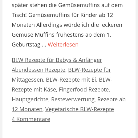
später stehen die Gemüsemuffins auf dem
Tisch! Gemüsemuffins für Kinder ab 12
Monaten Allerdings würde ich die leckeren
Gemüse Muffins frühestens ab dem 1.
Geburtstag …
Weiterlesen
Kategorien
Schlagwörter
BLW Rezepte für Babys & Anfänger
Abendessen Rezepte
,
BLW-Rezepte für
Mittagessen
,
BLW-Rezepte mit Ei
,
BLW-
Rezepte mit Käse
,
Fingerfood Rezepte
,
Hauptgerichte
,
Resteverwertung
,
Rezepte ab
12 Monaten
,
Vegetarische BLW-Rezepte
4 Kommentare