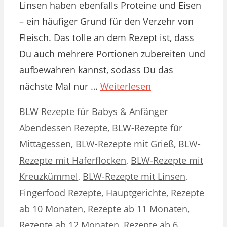
Linsen haben ebenfalls Proteine und Eisen
– ein häufiger Grund für den Verzehr von
Fleisch. Das tolle an dem Rezept ist, dass
Du auch mehrere Portionen zubereiten und
aufbewahren kannst, sodass Du das
nächste Mal nur …
Weiterlesen
Kategorien
Schlagwörter
BLW Rezepte für Babys & Anfänger
Abendessen Rezepte
,
BLW-Rezepte für
Mittagessen
,
BLW-Rezepte mit Grieß
,
BLW-
Rezepte mit Haferflocken
,
BLW-Rezepte mit
Kreuzkümmel
,
BLW-Rezepte mit Linsen
,
Fingerfood Rezepte
,
Hauptgerichte
,
Rezepte
ab 10 Monaten
,
Rezepte ab 11 Monaten
,
Rezepte ab 12 Monaten
,
Rezepte ab 6