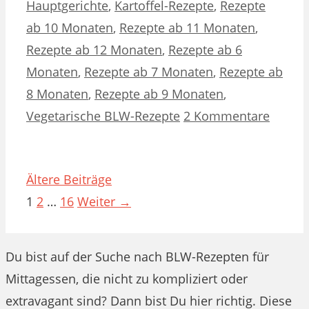
Hauptgerichte
,
Kartoffel-Rezepte
,
Rezepte
ab 10 Monaten
,
Rezepte ab 11 Monaten
,
Rezepte ab 12 Monaten
,
Rezepte ab 6
Monaten
,
Rezepte ab 7 Monaten
,
Rezepte ab
8 Monaten
,
Rezepte ab 9 Monaten
,
Vegetarische BLW-Rezepte
2 Kommentare
Ältere Beiträge
Seite
Seite
Seite
1
2
…
16
Weiter
→
Du bist auf der Suche nach BLW-Rezepten für
Mittagessen, die nicht zu kompliziert oder
extravagant sind? Dann bist Du hier richtig. Diese