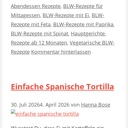
Abendessen Rezepte
,
BLW-Rezepte für
Mittagessen
,
BLW-Rezepte mit Ei
,
BLW-
Rezepte mit Feta
,
BLW-Rezepte mit Paprika
,
BLW-Rezepte mit Spinat
,
Hauptgerichte
,
Rezepte ab 12 Monaten
,
Vegetarische BLW-
Rezepte
Kommentar hinterlassen
Einfache Spanische Tortilla
30. Juli 2026
4. April 2026
von
Hanna Bose
Wusstest Du, dass Ei mit Kartoffeln ein