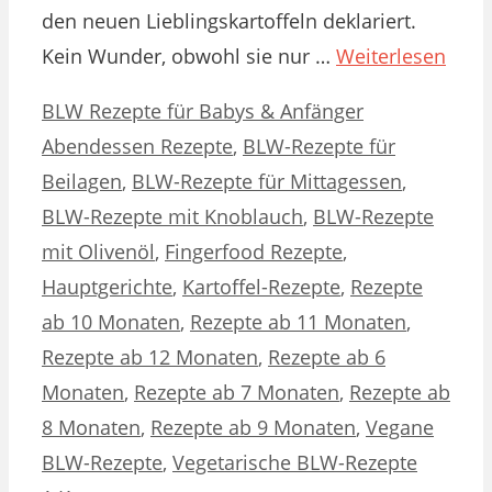
den neuen Lieblingskartoffeln deklariert.
Kein Wunder, obwohl sie nur …
Weiterlesen
Kategorien
Schlagwörter
BLW Rezepte für Babys & Anfänger
Abendessen Rezepte
,
BLW-Rezepte für
Beilagen
,
BLW-Rezepte für Mittagessen
,
BLW-Rezepte mit Knoblauch
,
BLW-Rezepte
mit Olivenöl
,
Fingerfood Rezepte
,
Hauptgerichte
,
Kartoffel-Rezepte
,
Rezepte
ab 10 Monaten
,
Rezepte ab 11 Monaten
,
Rezepte ab 12 Monaten
,
Rezepte ab 6
Monaten
,
Rezepte ab 7 Monaten
,
Rezepte ab
8 Monaten
,
Rezepte ab 9 Monaten
,
Vegane
BLW-Rezepte
,
Vegetarische BLW-Rezepte