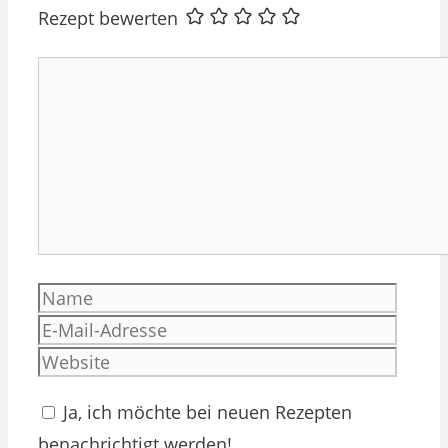
Rezept bewerten
Kommentar
Name
E-
Mail-
Websi
Adres
Ja, ich möchte bei neuen Rezepten
benachrichtigt werden!