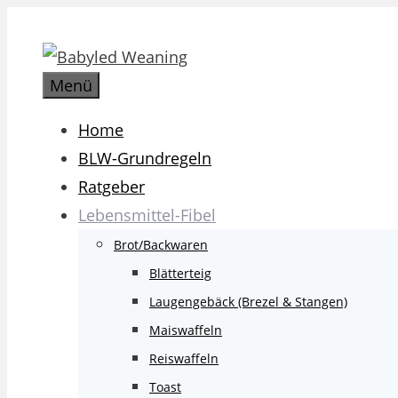
Zum
Inhalt
springen
Menü
Home
BLW-Grundregeln
Ratgeber
Lebensmittel-Fibel
Brot/Backwaren
Blätterteig
Laugengebäck (Brezel & Stangen)
Maiswaffeln
Reiswaffeln
Toast