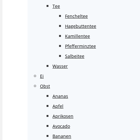
Tee
Fencheltee
Hagebuttentee
Kamillentee
Pfefferminztee
Salbeitee
Wasser
Ei
Obst
Ananas
Apfel
Aprikosen
Avocado
Bananen