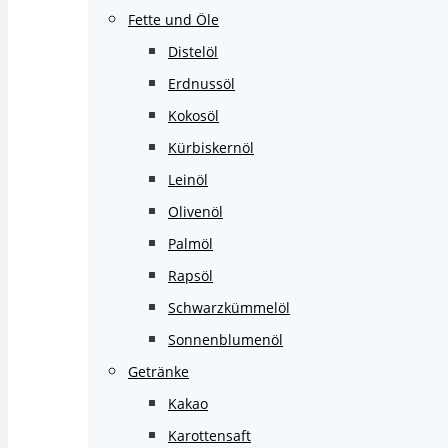
Fette und Öle
Distelöl
Erdnussöl
Kokosöl
Kürbiskernöl
Leinöl
Olivenöl
Palmöl
Rapsöl
Schwarzkümmelöl
Sonnenblumenöl
Getränke
Kakao
Karottensaft