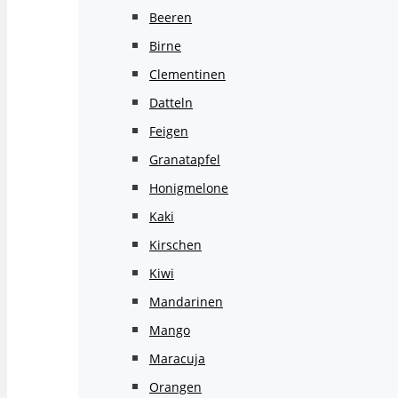
Beeren
Birne
Clementinen
Datteln
Feigen
Granatapfel
Honigmelone
Kaki
Kirschen
Kiwi
Mandarinen
Mango
Maracuja
Orangen