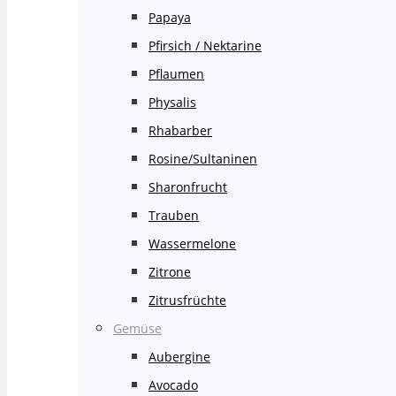
Papaya
Pfirsich / Nektarine
Pflaumen
Physalis
Rhabarber
Rosine/Sultaninen
Sharonfrucht
Trauben
Wassermelone
Zitrone
Zitrusfrüchte
Gemüse
Aubergine
Avocado