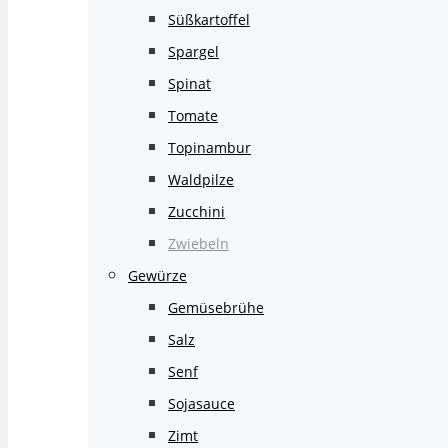
Süßkartoffel
Spargel
Spinat
Tomate
Topinambur
Waldpilze
Zucchini
Zwiebeln
Gewürze
Gemüsebrühe
Salz
Senf
Sojasauce
Zimt