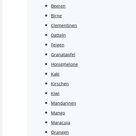
Beeren
Birne
Clementinen
Datteln
Feigen
Granatapfel
Honigmelone
Kaki
Kirschen
Kiwi
Mandarinen
Mango
Maracuja
Orangen