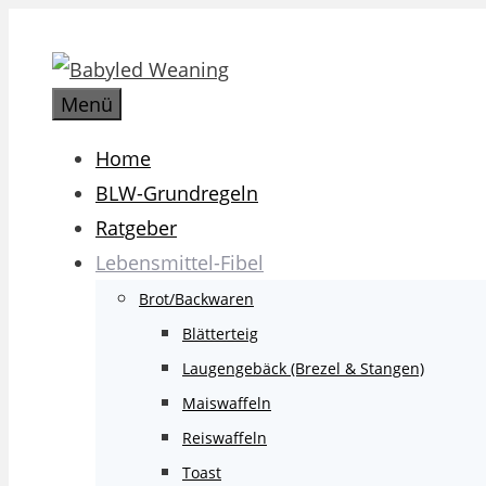
Zum
Inhalt
springen
Menü
Home
BLW-Grundregeln
Ratgeber
Lebensmittel-Fibel
Brot/Backwaren
Blätterteig
Laugengebäck (Brezel & Stangen)
Maiswaffeln
Reiswaffeln
Toast