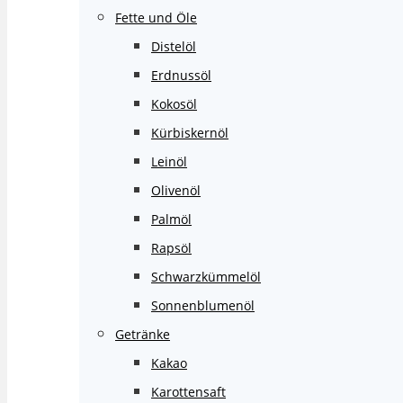
Fette und Öle
Distelöl
Erdnussöl
Kokosöl
Kürbiskernöl
Leinöl
Olivenöl
Palmöl
Rapsöl
Schwarzkümmelöl
Sonnenblumenöl
Getränke
Kakao
Karottensaft