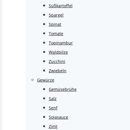
Süßkartoffel
Spargel
Spinat
Tomate
Topinambur
Waldpilze
Zucchini
Zwiebeln
Gewürze
Gemüsebrühe
Salz
Senf
Sojasauce
Zimt