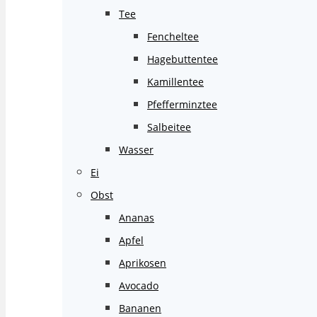
Tee
Fencheltee
Hagebuttentee
Kamillentee
Pfefferminztee
Salbeitee
Wasser
Ei
Obst
Ananas
Apfel
Aprikosen
Avocado
Bananen