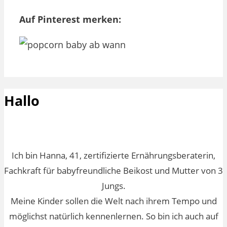
Auf Pinterest merken:
Hallo
Ich bin Hanna, 41, zertifizierte Ernährungsberaterin,
Fachkraft für babyfreundliche Beikost und Mutter von 3
Jungs.
Meine Kinder sollen die Welt nach ihrem Tempo und
möglichst natürlich kennenlernen. So bin ich auch auf