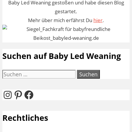
Baby Led Weaning gestoßen und habe diesen Blog
gestartet.
Mehr über mich erfährst Du
hier
.
Suchen auf Baby Led Weaning
Suchen
nach:
Instagram
Pinterest
Facebook
Rechtliches