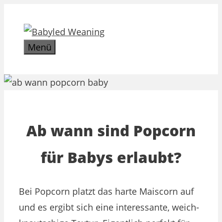
Zum
Inhalt
springen
Menü
Ab wann sind Popcorn
für Babys erlaubt?
Bei Popcorn platzt das harte Maiscorn auf
und es ergibt sich eine interessante, weich-