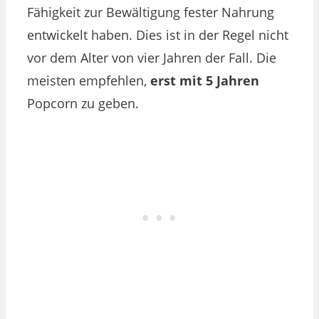
Fähigkeit zur Bewältigung fester Nahrung
entwickelt haben. Dies ist in der Regel nicht
vor dem Alter von vier Jahren der Fall. Die
meisten empfehlen,
erst mit 5 Jahren
Popcorn zu geben.