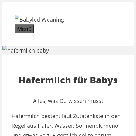
Zum
Inhalt
springen
Menü
Hafermilch für Babys
Alles, was Du wissen musst
Hafermilch besteht laut Zutatenliste in der
Regel aus Hafer, Wasser, Sonnenblumenöl
und etwas Salz. Eigentlich sollte darum