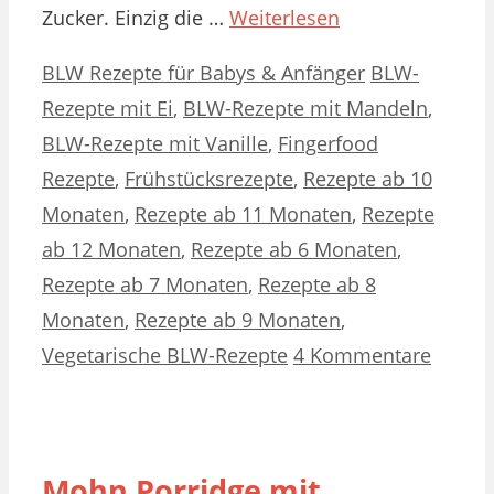
Zucker. Einzig die …
Weiterlesen
Kategorien
Schlagwörter
BLW Rezepte für Babys & Anfänger
BLW-
Rezepte mit Ei
,
BLW-Rezepte mit Mandeln
,
BLW-Rezepte mit Vanille
,
Fingerfood
Rezepte
,
Frühstücksrezepte
,
Rezepte ab 10
Monaten
,
Rezepte ab 11 Monaten
,
Rezepte
ab 12 Monaten
,
Rezepte ab 6 Monaten
,
Rezepte ab 7 Monaten
,
Rezepte ab 8
Monaten
,
Rezepte ab 9 Monaten
,
Vegetarische BLW-Rezepte
4 Kommentare
Mohn Porridge mit