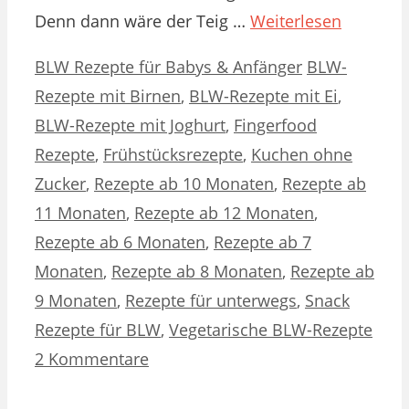
Denn dann wäre der Teig …
Weiterlesen
Kategorien
Schlagwörter
BLW Rezepte für Babys & Anfänger
BLW-
Rezepte mit Birnen
,
BLW-Rezepte mit Ei
,
BLW-Rezepte mit Joghurt
,
Fingerfood
Rezepte
,
Frühstücksrezepte
,
Kuchen ohne
Zucker
,
Rezepte ab 10 Monaten
,
Rezepte ab
11 Monaten
,
Rezepte ab 12 Monaten
,
Rezepte ab 6 Monaten
,
Rezepte ab 7
Monaten
,
Rezepte ab 8 Monaten
,
Rezepte ab
9 Monaten
,
Rezepte für unterwegs
,
Snack
Rezepte für BLW
,
Vegetarische BLW-Rezepte
2 Kommentare