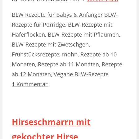
Kategorien
Schlagwörter
BLW Rezepte für Babys & Anfänger
BLW-
Rezepte für Porridge
,
BLW-Rezepte mit
Haferflocken
,
BLW-Rezepte mit Pflaumen
,
BLW-Rezepte mit Zwetschgen
,
Frühstücksrezepte
,
mohn
,
Rezepte ab 10
Monaten
,
Rezepte ab 11 Monaten
,
Rezepte
ab 12 Monaten
,
Vegane BLW-Rezepte
1 Kommentar
Hirseschmarrn mit
gekochter Hirse