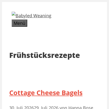
Zum
Inhalt
springen
Menü
Frühstücksrezepte
Cottage Cheese Bagels
30. Juli 2026
29. Juli 2026
von
Hanna Bose