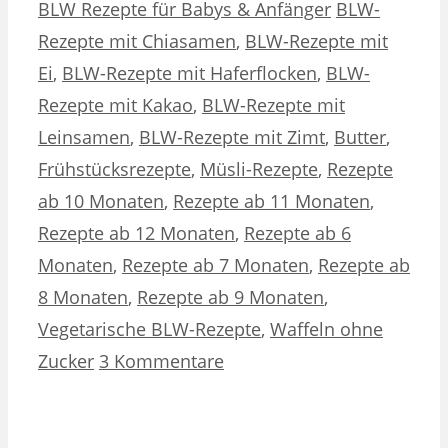
Kategorien
Schlagwörter
BLW Rezepte für Babys & Anfänger
BLW-
Rezepte mit Chiasamen
,
BLW-Rezepte mit
Ei
,
BLW-Rezepte mit Haferflocken
,
BLW-
Rezepte mit Kakao
,
BLW-Rezepte mit
Leinsamen
,
BLW-Rezepte mit Zimt
,
Butter
,
Frühstücksrezepte
,
Müsli-Rezepte
,
Rezepte
ab 10 Monaten
,
Rezepte ab 11 Monaten
,
Rezepte ab 12 Monaten
,
Rezepte ab 6
Monaten
,
Rezepte ab 7 Monaten
,
Rezepte ab
8 Monaten
,
Rezepte ab 9 Monaten
,
Vegetarische BLW-Rezepte
,
Waffeln ohne
Zucker
3 Kommentare