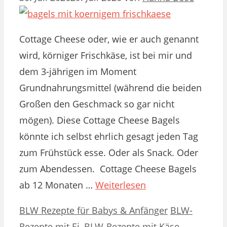
Cottage Cheese oder, wie er auch genannt
wird, körniger Frischkäse, ist bei mir und
dem 3-jährigen im Moment
Grundnahrungsmittel (während die beiden
Großen den Geschmack so gar nicht
mögen). Diese Cottage Cheese Bagels
könnte ich selbst ehrlich gesagt jeden Tag
zum Frühstück esse. Oder als Snack. Oder
zum Abendessen. Cottage Cheese Bagels
ab 12 Monaten …
Weiterlesen
Kategorien
Schlagwörter
BLW Rezepte für Babys & Anfänger
BLW-
Rezepte mit Ei
,
BLW-Rezepte mit Käse
,