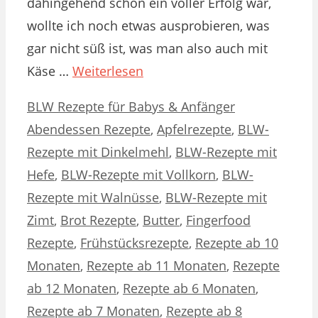
dahingehend schon ein voller Erfolg war,
wollte ich noch etwas ausprobieren, was
gar nicht süß ist, was man also auch mit
Käse …
Weiterlesen
Kategorien
Schlagwörter
BLW Rezepte für Babys & Anfänger
Abendessen Rezepte
,
Apfelrezepte
,
BLW-
Rezepte mit Dinkelmehl
,
BLW-Rezepte mit
Hefe
,
BLW-Rezepte mit Vollkorn
,
BLW-
Rezepte mit Walnüsse
,
BLW-Rezepte mit
Zimt
,
Brot Rezepte
,
Butter
,
Fingerfood
Rezepte
,
Frühstücksrezepte
,
Rezepte ab 10
Monaten
,
Rezepte ab 11 Monaten
,
Rezepte
ab 12 Monaten
,
Rezepte ab 6 Monaten
,
Rezepte ab 7 Monaten
,
Rezepte ab 8