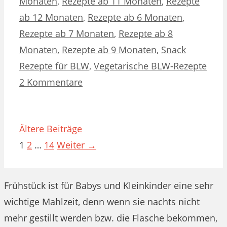
Monaten
,
Rezepte ab 11 Monaten
,
Rezepte
ab 12 Monaten
,
Rezepte ab 6 Monaten
,
Rezepte ab 7 Monaten
,
Rezepte ab 8
Monaten
,
Rezepte ab 9 Monaten
,
Snack
Rezepte für BLW
,
Vegetarische BLW-Rezepte
2 Kommentare
Ältere Beiträge
Seite
Seite
Seite
1
2
…
14
Weiter
→
Frühstück ist für Babys und Kleinkinder eine sehr
wichtige Mahlzeit, denn wenn sie nachts nicht
mehr gestillt werden bzw. die Flasche bekommen,