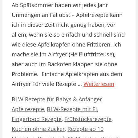
Ab Spätsommer haben wir jedes Jahr
Unmengen an Fallobst – Apfelrezepte kann
ich in dieser Zeit nicht genug haben, vor
allem, wenn sie so einfach und schnell sind
wie diese Apfelkrapfen ohne Frittieren. Ich
mache sie im Airfryer (Heißluftfritteuse),
aber auch im Backofen klappen sie ohne
Probleme. Einfache Apfelkrapfen aus dem
Airfryer Für viele Rezepte …
Weiterlesen
Kategorien
Schlagwörter
BLW Rezepte für Babys & Anfänger
Apfelrezepte
,
BLW-Rezepte mit Ei
,
Fingerfood Rezepte
,
Frühstücksrezepte
,
Kuchen ohne Zucker
,
Rezepte ab 10