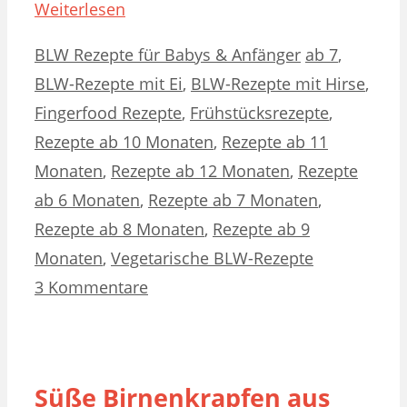
Weiterlesen
Kategorien
Schlagwörter
BLW Rezepte für Babys & Anfänger
ab 7
,
BLW-Rezepte mit Ei
,
BLW-Rezepte mit Hirse
,
Fingerfood Rezepte
,
Frühstücksrezepte
,
Rezepte ab 10 Monaten
,
Rezepte ab 11
Monaten
,
Rezepte ab 12 Monaten
,
Rezepte
ab 6 Monaten
,
Rezepte ab 7 Monaten
,
Rezepte ab 8 Monaten
,
Rezepte ab 9
Monaten
,
Vegetarische BLW-Rezepte
3 Kommentare
Süße Birnenkrapfen aus