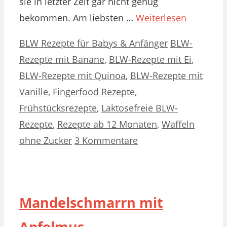
sie in letzter Zeit gar nicht genug
bekommen. Am liebsten …
Weiterlesen
Kategorien
Schlagwörter
BLW Rezepte für Babys & Anfänger
BLW-
Rezepte mit Banane
,
BLW-Rezepte mit Ei
,
BLW-Rezepte mit Quinoa
,
BLW-Rezepte mit
Vanille
,
Fingerfood Rezepte
,
Frühstücksrezepte
,
Laktosefreie BLW-
Rezepte
,
Rezepte ab 12 Monaten
,
Waffeln
ohne Zucker
3 Kommentare
Mandelschmarrn mit
Apfelmus