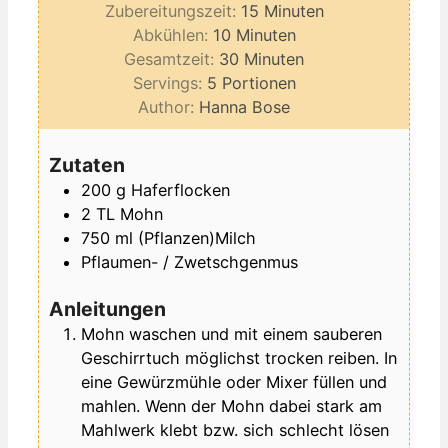
Minuten
Zubereitungszeit:
15
Minuten
Minuten
Abkühlen:
10
Minuten
Minuten
Gesamtzeit:
30
Minuten
Servings:
5
Portionen
Author:
Hanna Bose
Zutaten
200
g
Haferflocken
2
TL
Mohn
750
ml
(Pflanzen)Milch
Pflaumen- / Zwetschgenmus
Anleitungen
Mohn waschen und mit einem sauberen
Geschirrtuch möglichst trocken reiben. In
eine Gewürzmühle oder Mixer füllen und
mahlen. Wenn der Mohn dabei stark am
Mahlwerk klebt bzw. sich schlecht lösen