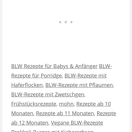
Kategorien
Schlagwörter
BLW Rezepte für Babys & Anfänger
BLW-
Rezepte für Porridge
,
BLW-Rezepte mit
Haferflocken
,
BLW-Rezepte mit Pflaumen
,
BLW-Rezepte mit Zwetschgen
,
Frühstücksrezepte
,
mohn
,
Rezepte ab 10
Monaten
,
Rezepte ab 11 Monaten
,
Rezepte
ab 12 Monaten
,
Vegane BLW-Rezepte