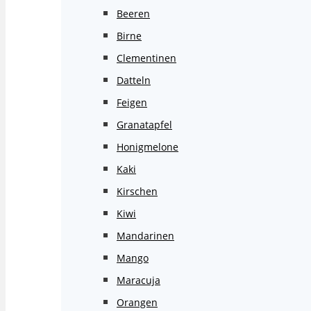
Beeren
Birne
Clementinen
Datteln
Feigen
Granatapfel
Honigmelone
Kaki
Kirschen
Kiwi
Mandarinen
Mango
Maracuja
Orangen