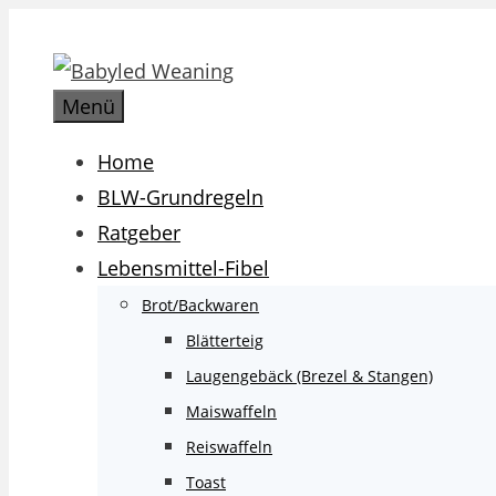
Zum
Inhalt
springen
Menü
Home
BLW-Grundregeln
Ratgeber
Lebensmittel-Fibel
Brot/Backwaren
Blätterteig
Laugengebäck (Brezel & Stangen)
Maiswaffeln
Reiswaffeln
Toast