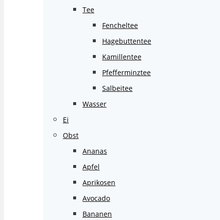
Tee
Fencheltee
Hagebuttentee
Kamillentee
Pfefferminztee
Salbeitee
Wasser
Ei
Obst
Ananas
Apfel
Aprikosen
Avocado
Bananen