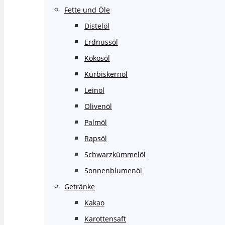
Fette und Öle
Distelöl
Erdnussöl
Kokosöl
Kürbiskernöl
Leinöl
Olivenöl
Palmöl
Rapsöl
Schwarzkümmelöl
Sonnenblumenöl
Getränke
Kakao
Karottensaft