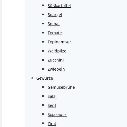
Süßkartoffel
Spargel
Spinat
Tomate
Topinambur
Waldpilze
Zucchini
Zwiebeln
Gewürze
Gemüsebrühe
Salz
Senf
Sojasauce
Zimt