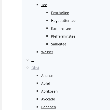
Tee
Fencheltee
Hagebuttentee
Kamillentee
Pfefferminztee
Salbeitee
Wasser
Ei
Obst
Ananas
Apfel
Aprikosen
Avocado
Bananen