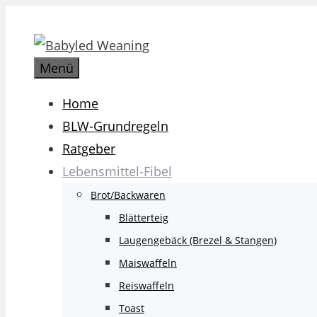
Zum
Inhalt
springen
Menü
Home
BLW-Grundregeln
Ratgeber
Lebensmittel-Fibel
Brot/Backwaren
Blätterteig
Laugengebäck (Brezel & Stangen)
Maiswaffeln
Reiswaffeln
Toast