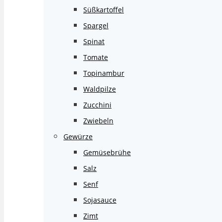
Süßkartoffel
Spargel
Spinat
Tomate
Topinambur
Waldpilze
Zucchini
Zwiebeln
Gewürze
Gemüsebrühe
Salz
Senf
Sojasauce
Zimt