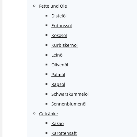
Fette und Öle
Distelöl
Erdnussöl
Kokosöl
Kürbiskernöl
Leinöl
Olivenöl
Palmöl
Rapsöl
Schwarzkümmelöl
Sonnenblumenöl
Getränke
Kakao
Karottensaft