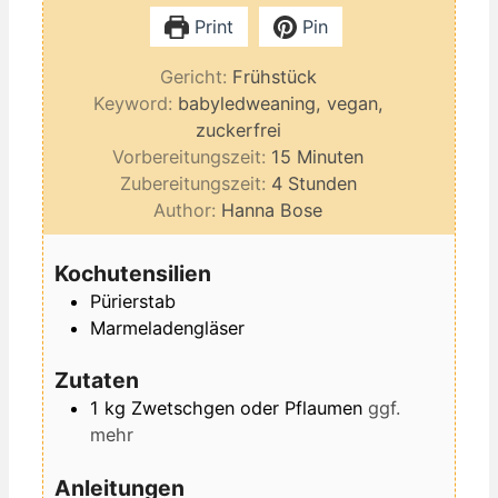
Print
Pin
Gericht:
Frühstück
Keyword:
babyledweaning, vegan,
zuckerfrei
Minuten
Vorbereitungszeit:
15
Minuten
Stunden
Zubereitungszeit:
4
Stunden
Author:
Hanna Bose
Kochutensilien
Pürierstab
Marmeladengläser
Zutaten
1
kg
Zwetschgen oder Pflaumen
ggf.
mehr
Anleitungen