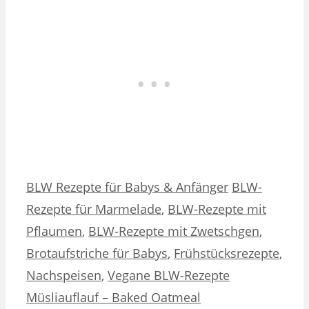
Kategorien
Schlagwörter
BLW Rezepte für Babys & Anfänger
BLW-
Rezepte für Marmelade
,
BLW-Rezepte mit
Pflaumen
,
BLW-Rezepte mit Zwetschgen
,
Brotaufstriche für Babys
,
Frühstücksrezepte
,
Nachspeisen
,
Vegane BLW-Rezepte
Müsliauflauf – Baked Oatmeal