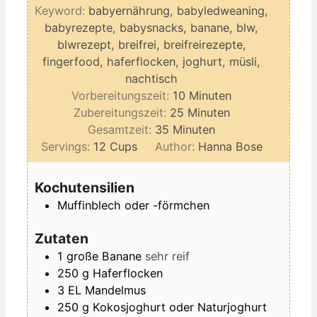
Keyword:
babyernährung, babyledweaning,
babyrezepte, babysnacks, banane, blw,
blwrezept, breifrei, breifreirezepte,
fingerfood, haferflocken, joghurt, müsli,
nachtisch
Minuten
Vorbereitungszeit:
10
Minuten
Minuten
Zubereitungszeit:
25
Minuten
Minuten
Gesamtzeit:
35
Minuten
Servings:
12
Cups
Author:
Hanna Bose
Kochutensilien
Muffinblech oder -förmchen
Zutaten
1
große
Banane
sehr reif
250
g
Haferflocken
3
EL
Mandelmus
250
g
Kokosjoghurt oder Naturjoghurt