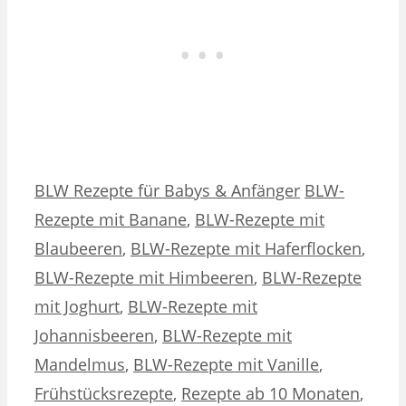
Kategorien
Schlagwörter
BLW Rezepte für Babys & Anfänger
BLW-
Rezepte mit Banane
,
BLW-Rezepte mit
Blaubeeren
,
BLW-Rezepte mit Haferflocken
,
BLW-Rezepte mit Himbeeren
,
BLW-Rezepte
mit Joghurt
,
BLW-Rezepte mit
Johannisbeeren
,
BLW-Rezepte mit
Mandelmus
,
BLW-Rezepte mit Vanille
,
Frühstücksrezepte
,
Rezepte ab 10 Monaten
,