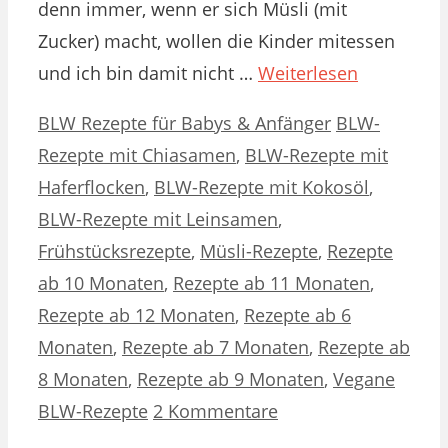
denn immer, wenn er sich Müsli (mit
Zucker) macht, wollen die Kinder mitessen
und ich bin damit nicht …
Weiterlesen
Kategorien
Schlagwörter
BLW Rezepte für Babys & Anfänger
BLW-
Rezepte mit Chiasamen
,
BLW-Rezepte mit
Haferflocken
,
BLW-Rezepte mit Kokosöl
,
BLW-Rezepte mit Leinsamen
,
Frühstücksrezepte
,
Müsli-Rezepte
,
Rezepte
ab 10 Monaten
,
Rezepte ab 11 Monaten
,
Rezepte ab 12 Monaten
,
Rezepte ab 6
Monaten
,
Rezepte ab 7 Monaten
,
Rezepte ab
8 Monaten
,
Rezepte ab 9 Monaten
,
Vegane
BLW-Rezepte
2 Kommentare