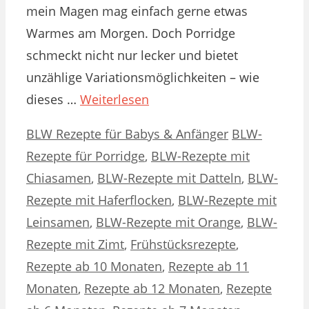
mein Magen mag einfach gerne etwas
Warmes am Morgen. Doch Porridge
schmeckt nicht nur lecker und bietet
unzählige Variationsmöglichkeiten – wie
dieses …
Weiterlesen
Kategorien
Schlagwörter
BLW Rezepte für Babys & Anfänger
BLW-
Rezepte für Porridge
,
BLW-Rezepte mit
Chiasamen
,
BLW-Rezepte mit Datteln
,
BLW-
Rezepte mit Haferflocken
,
BLW-Rezepte mit
Leinsamen
,
BLW-Rezepte mit Orange
,
BLW-
Rezepte mit Zimt
,
Frühstücksrezepte
,
Rezepte ab 10 Monaten
,
Rezepte ab 11
Monaten
,
Rezepte ab 12 Monaten
,
Rezepte