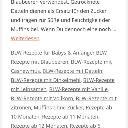
Blaubeeren verwendest. Getrocknete
Datteln dienen als Ersatz für den Zucker
und tragen zur Süße und Feuchtigkeit der
Muffins bei. Wenn Du dennoch eine noch …
Weiterlesen
Kategorien
Schlagwörter
BLW Rezepte für Babys & Anfänger
BLW-
Rezepte mit Blaubeeren
,
BLW-Rezepte mit
Cashewmus
,
BLW-Rezepte mit Datteln
,
BLW-Rezepte mit Dinkelmehl
,
BLW-Rezepte
mit Leinsamen
,
BLW-Rezepte mit Vanille
,
BLW-Rezepte mit Vollkorn
,
BLW-Rezepte mit
Zitronen
,
Muffins ohne Zucker
,
Rezepte ab
10 Monaten
,
Rezepte ab 11 Monaten
,
Rezepte ab 12 Monaten
,
Rezepte ab 6