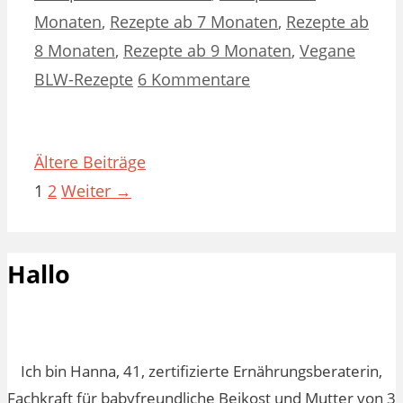
Monaten
,
Rezepte ab 7 Monaten
,
Rezepte ab
8 Monaten
,
Rezepte ab 9 Monaten
,
Vegane
BLW-Rezepte
6 Kommentare
Ältere Beiträge
Seite
Seite
1
2
Weiter
→
Hallo
Ich bin Hanna, 41, zertifizierte Ernährungsberaterin,
Fachkraft für babyfreundliche Beikost und Mutter von 3