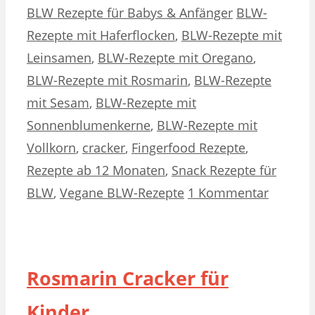
Kategorien
Schlagwörter
BLW Rezepte für Babys & Anfänger
BLW-
Rezepte mit Haferflocken
,
BLW-Rezepte mit
Leinsamen
,
BLW-Rezepte mit Oregano
,
BLW-Rezepte mit Rosmarin
,
BLW-Rezepte
mit Sesam
,
BLW-Rezepte mit
Sonnenblumenkerne
,
BLW-Rezepte mit
Vollkorn
,
cracker
,
Fingerfood Rezepte
,
Rezepte ab 12 Monaten
,
Snack Rezepte für
BLW
,
Vegane BLW-Rezepte
1 Kommentar
Rosmarin Cracker für
Kinder