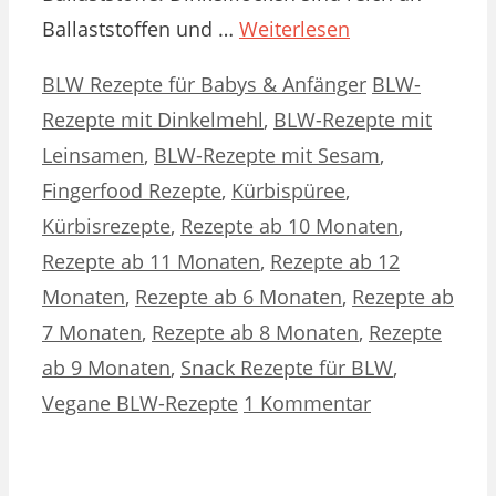
Ballaststoffen und …
Weiterlesen
Kategorien
Schlagwörter
BLW Rezepte für Babys & Anfänger
BLW-
Rezepte mit Dinkelmehl
,
BLW-Rezepte mit
Leinsamen
,
BLW-Rezepte mit Sesam
,
Fingerfood Rezepte
,
Kürbispüree
,
Kürbisrezepte
,
Rezepte ab 10 Monaten
,
Rezepte ab 11 Monaten
,
Rezepte ab 12
Monaten
,
Rezepte ab 6 Monaten
,
Rezepte ab
7 Monaten
,
Rezepte ab 8 Monaten
,
Rezepte
ab 9 Monaten
,
Snack Rezepte für BLW
,
Vegane BLW-Rezepte
1 Kommentar