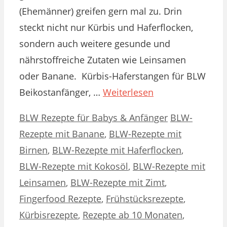
(Ehemänner) greifen gern mal zu. Drin
steckt nicht nur Kürbis und Haferflocken,
sondern auch weitere gesunde und
nährstoffreiche Zutaten wie Leinsamen
oder Banane. Kürbis-Haferstangen für BLW
Beikostanfänger, …
Weiterlesen
Kategorien
Schlagwörter
BLW Rezepte für Babys & Anfänger
BLW-
Rezepte mit Banane
,
BLW-Rezepte mit
Birnen
,
BLW-Rezepte mit Haferflocken
,
BLW-Rezepte mit Kokosöl
,
BLW-Rezepte mit
Leinsamen
,
BLW-Rezepte mit Zimt
,
Fingerfood Rezepte
,
Frühstücksrezepte
,
Kürbisrezepte
,
Rezepte ab 10 Monaten
,