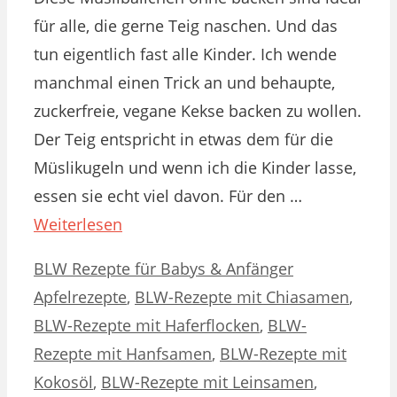
für alle, die gerne Teig naschen. Und das
tun eigentlich fast alle Kinder. Ich wende
manchmal einen Trick an und behaupte,
zuckerfreie, vegane Kekse backen zu wollen.
Der Teig entspricht in etwas dem für die
Müslikugeln und wenn ich die Kinder lasse,
essen sie echt viel davon. Für den …
Weiterlesen
Kategorien
Schlagwörter
BLW Rezepte für Babys & Anfänger
Apfelrezepte
,
BLW-Rezepte mit Chiasamen
,
BLW-Rezepte mit Haferflocken
,
BLW-
Rezepte mit Hanfsamen
,
BLW-Rezepte mit
Kokosöl
,
BLW-Rezepte mit Leinsamen
,