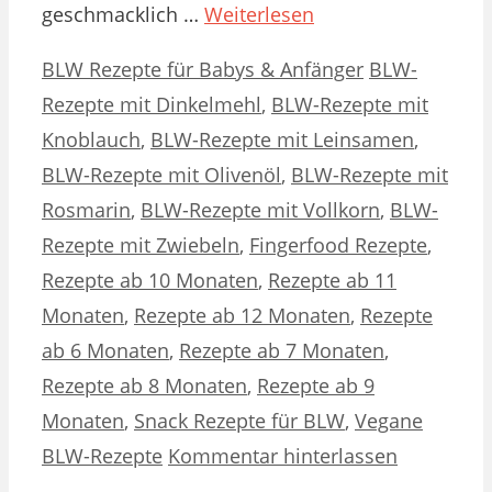
geschmacklich …
Weiterlesen
Kategorien
Schlagwörter
BLW Rezepte für Babys & Anfänger
BLW-
Rezepte mit Dinkelmehl
,
BLW-Rezepte mit
Knoblauch
,
BLW-Rezepte mit Leinsamen
,
BLW-Rezepte mit Olivenöl
,
BLW-Rezepte mit
Rosmarin
,
BLW-Rezepte mit Vollkorn
,
BLW-
Rezepte mit Zwiebeln
,
Fingerfood Rezepte
,
Rezepte ab 10 Monaten
,
Rezepte ab 11
Monaten
,
Rezepte ab 12 Monaten
,
Rezepte
ab 6 Monaten
,
Rezepte ab 7 Monaten
,
Rezepte ab 8 Monaten
,
Rezepte ab 9
Monaten
,
Snack Rezepte für BLW
,
Vegane
BLW-Rezepte
Kommentar hinterlassen