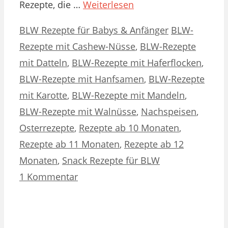
Rezepte, die …
Weiterlesen
Kategorien
Schlagwörter
BLW Rezepte für Babys & Anfänger
BLW-
Rezepte mit Cashew-Nüsse
,
BLW-Rezepte
mit Datteln
,
BLW-Rezepte mit Haferflocken
,
BLW-Rezepte mit Hanfsamen
,
BLW-Rezepte
mit Karotte
,
BLW-Rezepte mit Mandeln
,
BLW-Rezepte mit Walnüsse
,
Nachspeisen
,
Osterrezepte
,
Rezepte ab 10 Monaten
,
Rezepte ab 11 Monaten
,
Rezepte ab 12
Monaten
,
Snack Rezepte für BLW
1 Kommentar