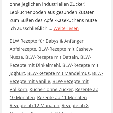
ohne jeglichen industriellen Zucker!
Lebkuchenboden aus gesunden Zutaten
Zum Süßen des Apfel-Käsekuchens nutze
ich ausschließlich …
Weiterlesen
Kategorien
Schlagwörter
BLW Rezepte für Babys & Anfänger
Apfelrezepte
,
BLW-Rezepte mit Cashew-
Nüsse
,
BLW-Rezepte mit Datteln
,
BLW-
Rezepte mit Dinkelmehl
,
BLW-Rezepte mit
Joghurt
,
BLW-Rezepte mit Mandelmus
,
BLW-
Rezepte mit Vanille
,
BLW-Rezepte mit
Vollkorn
,
Kuchen ohne Zucker
,
Rezepte ab
10 Monaten
,
Rezepte ab 11 Monaten
,
Rezepte ab 12 Monaten
,
Rezepte ab 8