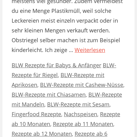
meistens viel gesünder. Zudem vermeidest
du eine Menge Plastikmüll, weil solche
Leckereien meist einzeln verpackt oder in
sehr kleinen Mengen verkauft werden.
Obstriegel selber machen ist zum Beispiel
kinderleicht. Ich zeige …
Weiterlesen
Kategorien
Schlagwörter
BLW Rezepte für Babys & Anfänger
BLW-
Rezepte für Riegel
,
BLW-Rezepte mit
Aprikosen
,
BLW-Rezepte mit Cashew-Nüsse
,
BLW-Rezepte mit Chiasamen
,
BLW-Rezepte
mit Mandeln
,
BLW-Rezepte mit Sesam
,
Fingerfood Rezepte
,
Nachspeisen
,
Rezepte
ab 10 Monaten
,
Rezepte ab 11 Monaten
,
Rezepte ab 12 Monaten
,
Rezepte ab 6