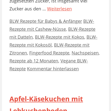
zugesetzten Zucker, ist insgesamt viel
Zucker aus den …
Weiterlesen
Kategorien
Schlagwörter
BLW Rezepte für Babys & Anfänger
BLW-
Rezepte mit Cashew-Nüsse
,
BLW-Rezepte
mit Datteln
,
BLW-Rezepte mit Kokos
,
BLW-
Rezepte mit Kokosöl
,
BLW-Rezepte mit
Zitronen
,
Fingerfood Rezepte
,
Nachspeisen
,
Rezepte ab 12 Monaten
,
Vegane BLW-
Rezepte
Kommentar hinterlassen
Apfel-Käsekuchen mit
Lebkuchenboden