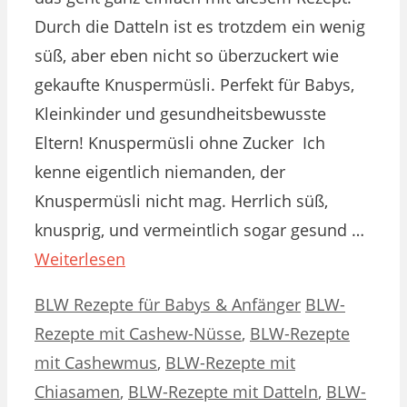
Durch die Datteln ist es trotzdem ein wenig
süß, aber eben nicht so überzuckert wie
gekaufte Knuspermüsli. Perfekt für Babys,
Kleinkinder und gesundheitsbewusste
Eltern! Knuspermüsli ohne Zucker Ich
kenne eigentlich niemanden, der
Knuspermüsli nicht mag. Herrlich süß,
knusprig, und vermeintlich sogar gesund …
Weiterlesen
Kategorien
Schlagwörter
BLW Rezepte für Babys & Anfänger
BLW-
Rezepte mit Cashew-Nüsse
,
BLW-Rezepte
mit Cashewmus
,
BLW-Rezepte mit
Chiasamen
,
BLW-Rezepte mit Datteln
,
BLW-