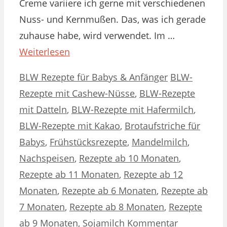
Creme variiere ich gerne mit verschiedenen
Nuss- und Kernmußen. Das, was ich gerade
zuhause habe, wird verwendet. Im …
Weiterlesen
Kategorien
Schlagwörter
BLW Rezepte für Babys & Anfänger
BLW-
Rezepte mit Cashew-Nüsse
,
BLW-Rezepte
mit Datteln
,
BLW-Rezepte mit Hafermilch
,
BLW-Rezepte mit Kakao
,
Brotaufstriche für
Babys
,
Frühstücksrezepte
,
Mandelmilch
,
Nachspeisen
,
Rezepte ab 10 Monaten
,
Rezepte ab 11 Monaten
,
Rezepte ab 12
Monaten
,
Rezepte ab 6 Monaten
,
Rezepte ab
7 Monaten
,
Rezepte ab 8 Monaten
,
Rezepte
ab 9 Monaten
,
Sojamilch
Kommentar