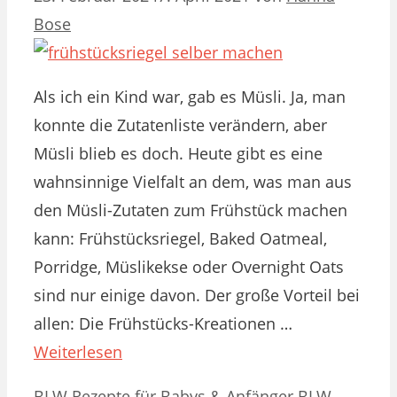
Bose
Als ich ein Kind war, gab es Müsli. Ja, man
konnte die Zutatenliste verändern, aber
Müsli blieb es doch. Heute gibt es eine
wahnsinnige Vielfalt an dem, was man aus
den Müsli-Zutaten zum Frühstück machen
kann: Frühstücksriegel, Baked Oatmeal,
Porridge, Müslikekse oder Overnight Oats
sind nur einige davon. Der große Vorteil bei
allen: Die Frühstücks-Kreationen …
Weiterlesen
Kategorien
Schlagwörter
BLW Rezepte für Babys & Anfänger
BLW-