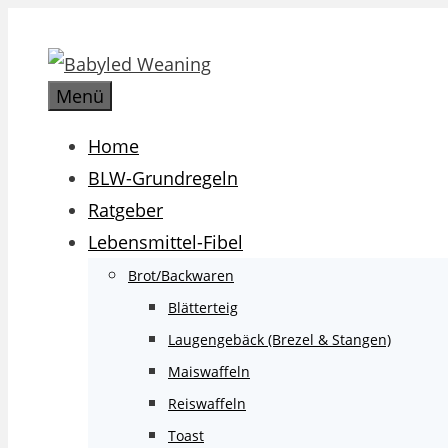
Zum
Inhalt
springen
Menü
Home
BLW-Grundregeln
Ratgeber
Lebensmittel-Fibel
Brot/Backwaren
Blätterteig
Laugengebäck (Brezel & Stangen)
Maiswaffeln
Reiswaffeln
Toast