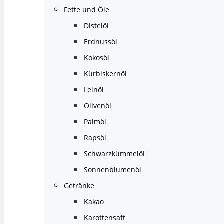
Fette und Öle
Distelöl
Erdnussöl
Kokosöl
Kürbiskernöl
Leinöl
Olivenöl
Palmöl
Rapsöl
Schwarzkümmelöl
Sonnenblumenöl
Getränke
Kakao
Karottensaft