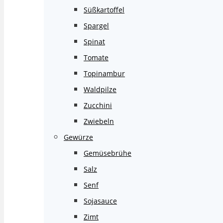
Süßkartoffel
Spargel
Spinat
Tomate
Topinambur
Waldpilze
Zucchini
Zwiebeln
Gewürze
Gemüsebrühe
Salz
Senf
Sojasauce
Zimt