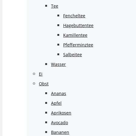
Tee
Fencheltee
Hagebuttentee
Kamillentee
Pfefferminztee
Salbeitee
Wasser
Ei
Obst
Ananas
Apfel
Aprikosen
Avocado
Bananen