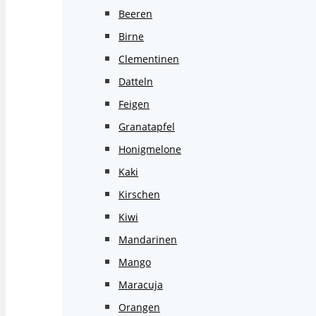
Beeren
Birne
Clementinen
Datteln
Feigen
Granatapfel
Honigmelone
Kaki
Kirschen
Kiwi
Mandarinen
Mango
Maracuja
Orangen