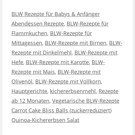
Kategorien
Schlagwörter
BLW Rezepte für Babys & Anfänger
Abendessen Rezepte
,
BLW-Rezepte für
Flammkuchen
,
BLW-Rezepte für
Mittagessen
,
BLW-Rezepte mit Birnen
,
BLW-
Rezepte mit Dinkelmehl
,
BLW-Rezepte mit
Hefe
,
BLW-Rezepte mit Karotte
,
BLW-
Rezepte mit Mais
,
BLW-Rezepte mit
Olivenöl
,
BLW-Rezepte mit Vollkorn
,
Hauptgerichte
,
kichererbsenmehl
,
Rezepte
ab 12 Monaten
,
Vegetarische BLW-Rezepte
Carrot Cake Bliss Balls (zuckerreduziert)
Quinoa-Kichererbsen Salat