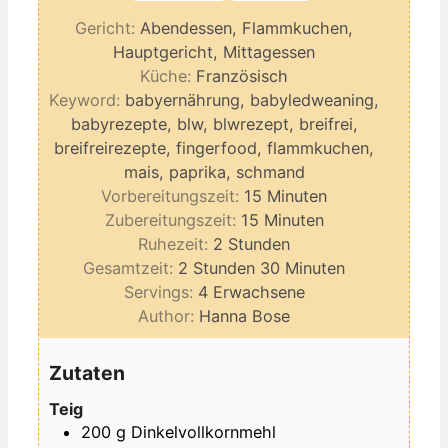
Gericht:
Abendessen, Flammkuchen,
Hauptgericht, Mittagessen
Küche:
Französisch
Keyword:
babyernährung, babyledweaning,
babyrezepte, blw, blwrezept, breifrei,
breifreirezepte, fingerfood, flammkuchen,
mais, paprika, schmand
Minuten
Vorbereitungszeit:
15
Minuten
Minuten
Zubereitungszeit:
15
Minuten
Stunden
Ruhezeit:
2
Stunden
Stunden
Minuten
Gesamtzeit:
2
Stunden
30
Minuten
Servings:
4
Erwachsene
Author:
Hanna Bose
Zutaten
Teig
200
g
Dinkelvollkornmehl