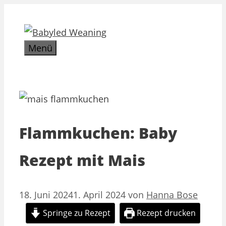
Zum
Inhalt
springen
Menü
Flammkuchen: Baby
Rezept mit Mais
18. Juni 2024
1. April 2024
von
Hanna Bose
Springe zu Rezept
Rezept drucken