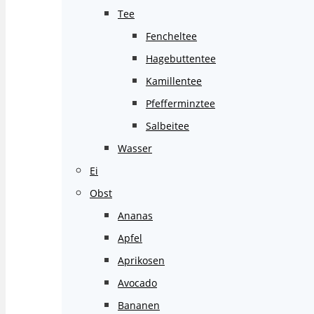
Tee
Fencheltee
Hagebuttentee
Kamillentee
Pfefferminztee
Salbeitee
Wasser
Ei
Obst
Ananas
Apfel
Aprikosen
Avocado
Bananen