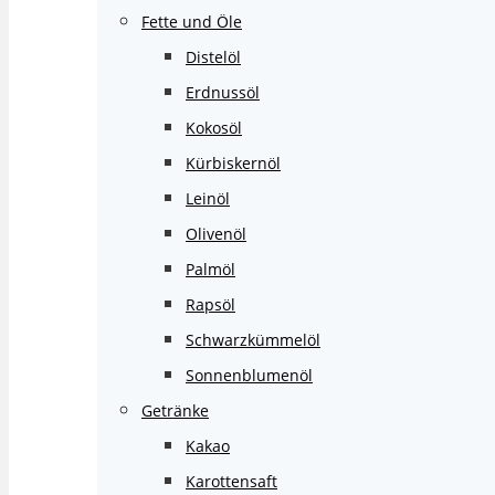
Fette und Öle
Distelöl
Erdnussöl
Kokosöl
Kürbiskernöl
Leinöl
Olivenöl
Palmöl
Rapsöl
Schwarzkümmelöl
Sonnenblumenöl
Getränke
Kakao
Karottensaft