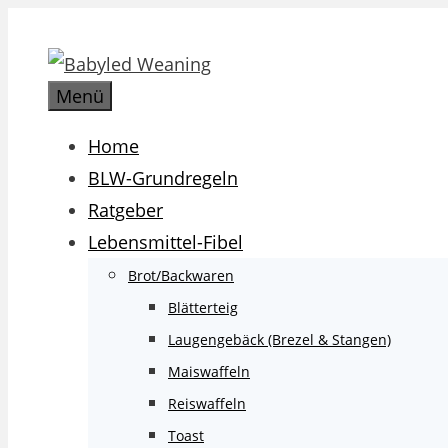
Zum
Inhalt
springen
Menü
Home
BLW-Grundregeln
Ratgeber
Lebensmittel-Fibel
Brot/Backwaren
Blätterteig
Laugengebäck (Brezel & Stangen)
Maiswaffeln
Reiswaffeln
Toast