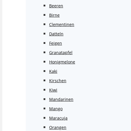
Beeren
Birne
Clementinen
Datteln
Feigen
Granatapfel
Honigmelone
Kaki
Kirschen
Kiwi
Mandarinen
Mango
Maracuja
Orangen