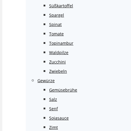
Süßkartoffel
Spargel
Spinat
Tomate
Topinambur
Waldpilze
Zucchini
Zwiebeln
Gewürze
Gemüsebrühe
Salz
Senf
Sojasauce
Zimt