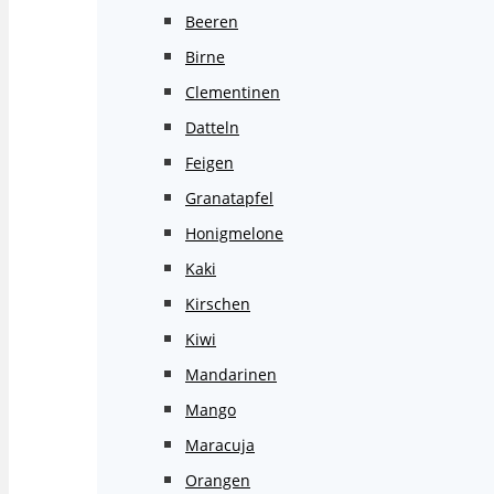
Beeren
Birne
Clementinen
Datteln
Feigen
Granatapfel
Honigmelone
Kaki
Kirschen
Kiwi
Mandarinen
Mango
Maracuja
Orangen