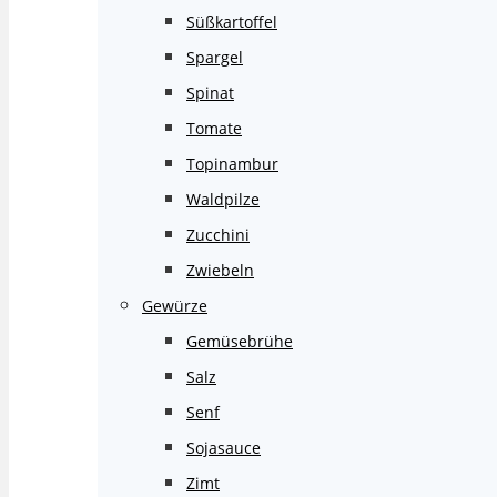
Süßkartoffel
Spargel
Spinat
Tomate
Topinambur
Waldpilze
Zucchini
Zwiebeln
Gewürze
Gemüsebrühe
Salz
Senf
Sojasauce
Zimt