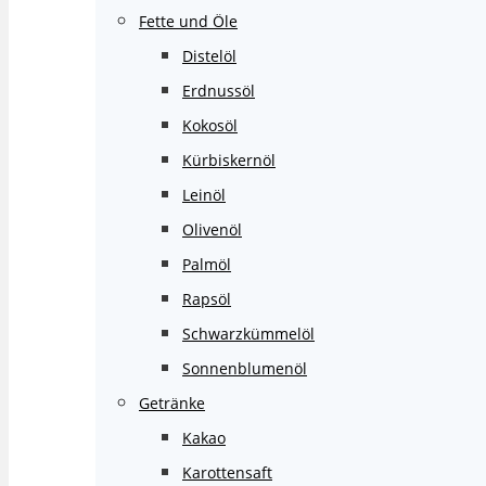
Fette und Öle
Distelöl
Erdnussöl
Kokosöl
Kürbiskernöl
Leinöl
Olivenöl
Palmöl
Rapsöl
Schwarzkümmelöl
Sonnenblumenöl
Getränke
Kakao
Karottensaft