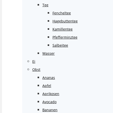
Tee
Fencheltee
Hagebuttentee
Kamillentee
Pfefferminztee
Salbeitee
Wasser
Ei
Obst
Ananas
Apfel
Aprikosen
Avocado
Bananen