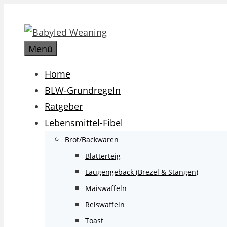
Zum
Inhalt
springen
Menü
Home
BLW-Grundregeln
Ratgeber
Lebensmittel-Fibel
Brot/Backwaren
Blätterteig
Laugengebäck (Brezel & Stangen)
Maiswaffeln
Reiswaffeln
Toast