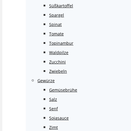
Süßkartoffel
Spargel
Spinat
Tomate
Topinambur
Waldpilze
Zucchini
Zwiebeln
Gewürze
Gemüsebrühe
Salz
Senf
Sojasauce
Zimt