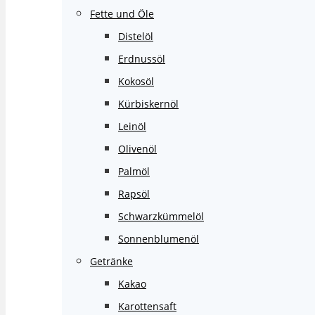
Fette und Öle
Distelöl
Erdnussöl
Kokosöl
Kürbiskernöl
Leinöl
Olivenöl
Palmöl
Rapsöl
Schwarzkümmelöl
Sonnenblumenöl
Getränke
Kakao
Karottensaft