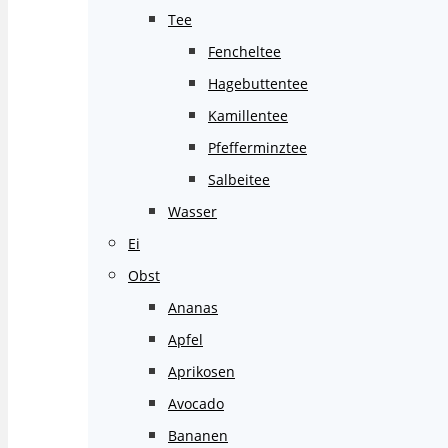
Tee
Fencheltee
Hagebuttentee
Kamillentee
Pfefferminztee
Salbeitee
Wasser
Ei
Obst
Ananas
Apfel
Aprikosen
Avocado
Bananen