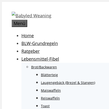
Zum
Inhalt
springen
Menü
Home
BLW-Grundregeln
Ratgeber
Lebensmittel-Fibel
Brot/Backwaren
Blätterteig
Laugengebäck (Brezel & Stangen)
Maiswaffeln
Reiswaffeln
Toast