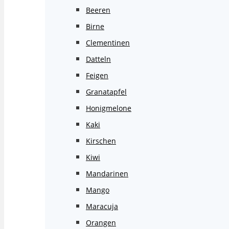
Beeren
Birne
Clementinen
Datteln
Feigen
Granatapfel
Honigmelone
Kaki
Kirschen
Kiwi
Mandarinen
Mango
Maracuja
Orangen