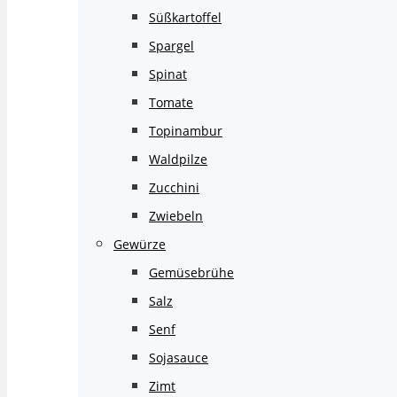
Süßkartoffel
Spargel
Spinat
Tomate
Topinambur
Waldpilze
Zucchini
Zwiebeln
Gewürze
Gemüsebrühe
Salz
Senf
Sojasauce
Zimt