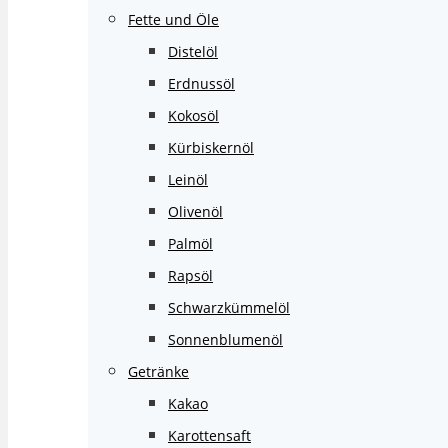
Fette und Öle
Distelöl
Erdnussöl
Kokosöl
Kürbiskernöl
Leinöl
Olivenöl
Palmöl
Rapsöl
Schwarzkümmelöl
Sonnenblumenöl
Getränke
Kakao
Karottensaft