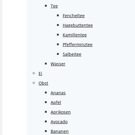
Tee
Fencheltee
Hagebuttentee
Kamillentee
Pfefferminztee
Salbeitee
Wasser
Ei
Obst
Ananas
Apfel
Aprikosen
Avocado
Bananen