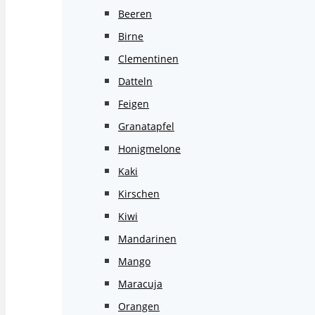
Beeren
Birne
Clementinen
Datteln
Feigen
Granatapfel
Honigmelone
Kaki
Kirschen
Kiwi
Mandarinen
Mango
Maracuja
Orangen