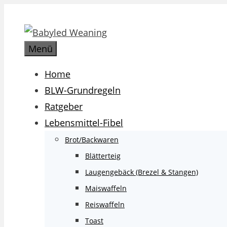
Zum
Inhalt
springen
Menü
Home
BLW-Grundregeln
Ratgeber
Lebensmittel-Fibel
Brot/Backwaren
Blätterteig
Laugengebäck (Brezel & Stangen)
Maiswaffeln
Reiswaffeln
Toast