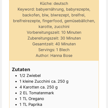
Küche:
deutsch
Keyword:
babyernährung, babyrezepte,
backofen, blw, blwrezept, breifrei,
breifreirezepte, fingerfood, gemüsebällchen,
karotte, zucchini
Minuten
Vorbereitungszeit:
10
Minuten
Minuten
Zubereitungszeit:
30
Minuten
Minuten
Gesamtzeit:
40
Minuten
Servings:
1
Blech
Author:
Hanna Bose
Zutaten
1/2
Zwiebel
1
kleine
Zucchini
ca. 250 g
4
Karotten
ca. 250 g
2
EL
Tomatenmark
1
TL
Oregano
1
TL
Paprika