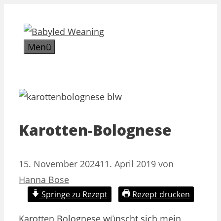
Zum
Inhalt
springen
Menü
Karotten-Bolognese
15. November 2024
11. April 2019
von
Hanna Bose
Springe zu Rezept
Rezept drucken
Karotten Bolognese wünscht sich mein