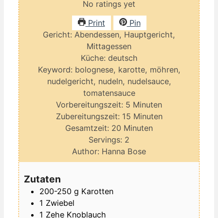
No ratings yet
Print
Pin
Gericht:
Abendessen, Hauptgericht,
Mittagessen
Küche:
deutsch
Keyword:
bolognese, karotte, möhren,
nudelgericht, nudeln, nudelsauce,
tomatensauce
Minuten
Vorbereitungszeit:
5
Minuten
Minuten
Zubereitungszeit:
15
Minuten
Minuten
Gesamtzeit:
20
Minuten
Servings:
2
Author:
Hanna Bose
Zutaten
200-250
g
Karotten
1
Zwiebel
1
Zehe
Knoblauch