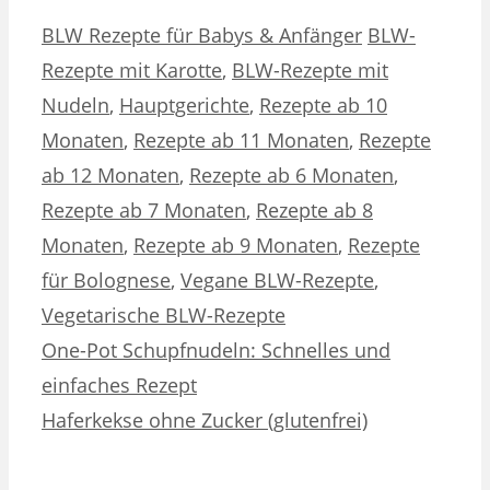
Kategorien
Schlagwörter
BLW Rezepte für Babys & Anfänger
BLW-
Rezepte mit Karotte
,
BLW-Rezepte mit
Nudeln
,
Hauptgerichte
,
Rezepte ab 10
Monaten
,
Rezepte ab 11 Monaten
,
Rezepte
ab 12 Monaten
,
Rezepte ab 6 Monaten
,
Rezepte ab 7 Monaten
,
Rezepte ab 8
Monaten
,
Rezepte ab 9 Monaten
,
Rezepte
für Bolognese
,
Vegane BLW-Rezepte
,
Vegetarische BLW-Rezepte
One-Pot Schupfnudeln: Schnelles und
einfaches Rezept
Haferkekse ohne Zucker (glutenfrei)