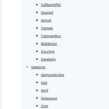
Süßkartoffel
Spargel
Spinat
Tomate
Topinambur
Waldpilze
Zucchini
Zwiebeln
Gewürze
Gemüsebrühe
Salz
Senf
Sojasauce
Zimt