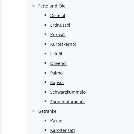
Fette und Öle
Distelöl
Erdnussöl
Kokosöl
Kürbiskernöl
Leinöl
Olivenöl
Palmöl
Rapsöl
Schwarzkümmelöl
Sonnenblumenöl
Getränke
Kakao
Karottensaft