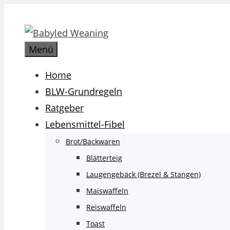
Zum
Inhalt
springen
Menü
Home
BLW-Grundregeln
Ratgeber
Lebensmittel-Fibel
Brot/Backwaren
Blätterteig
Laugengebäck (Brezel & Stangen)
Maiswaffeln
Reiswaffeln
Toast