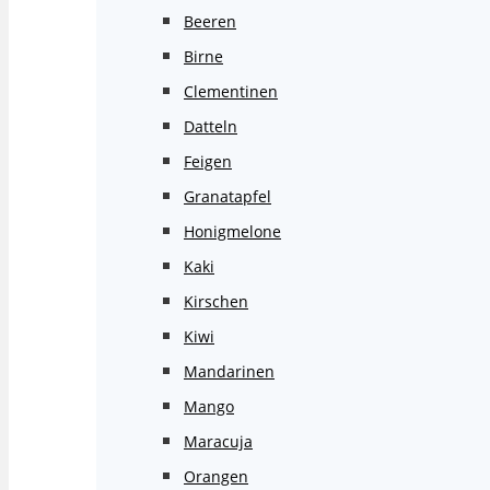
Beeren
Birne
Clementinen
Datteln
Feigen
Granatapfel
Honigmelone
Kaki
Kirschen
Kiwi
Mandarinen
Mango
Maracuja
Orangen