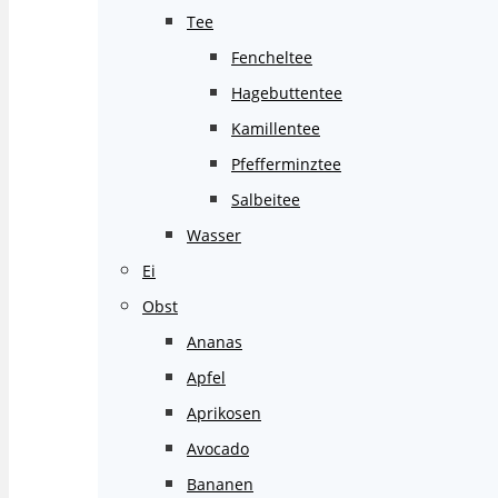
Tee
Fencheltee
Hagebuttentee
Kamillentee
Pfefferminztee
Salbeitee
Wasser
Ei
Obst
Ananas
Apfel
Aprikosen
Avocado
Bananen