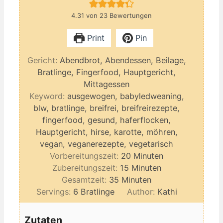
4.31
von
23
Bewertungen
Print
Pin
Gericht:
Abendbrot, Abendessen, Beilage,
Bratlinge, Fingerfood, Hauptgericht,
Mittagessen
Keyword:
ausgewogen, babyledweaning,
blw, bratlinge, breifrei, breifreirezepte,
fingerfood, gesund, haferflocken,
Hauptgericht, hirse, karotte, möhren,
vegan, veganerezepte, vegetarisch
Minuten
Vorbereitungszeit:
20
Minuten
Minuten
Zubereitungszeit:
15
Minuten
Minuten
Gesamtzeit:
35
Minuten
Servings:
6
Bratlinge
Author:
Kathi
Zutaten