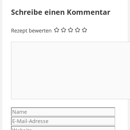
Schreibe einen Kommentar
Rezept bewerten
Kommentar
Name
E-
Mail-
Websi
Adres