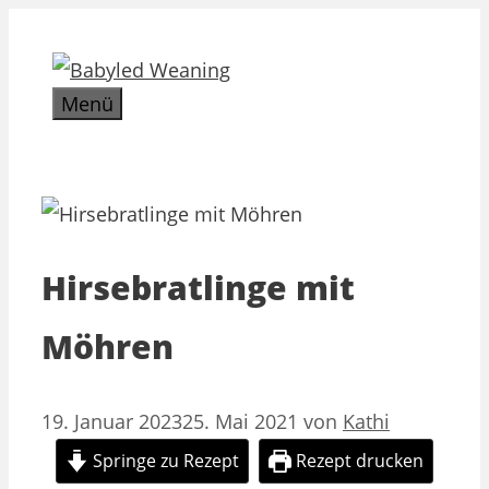
Zum
Inhalt
springen
Menü
Hirsebratlinge mit
Möhren
19. Januar 2023
25. Mai 2021
von
Kathi
Springe zu Rezept
Rezept drucken