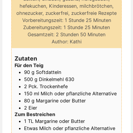
hefekuchen, Kinderessen, milchbrötchen,
ohnezucker, zuckerfrei, zuckerfreie Rezepte
Stunde
Minuten
Vorbereitungszeit:
1
Stunde
25
Minuten
Stunde
Minuten
Zubereitungszeit:
1
Stunde
25
Minuten
Stunden
Minuten
Gesamtzeit:
2
Stunden
50
Minuten
Author:
Kathi
Zutaten
Für den Teig
90
g
Softdatteln
500
g
Dinkelmehl 630
2
Pck.
Trockenhefe
150
ml
Milch oder pflanzliche Alternative
80
g
Margarine oder Butter
2
Eier
Zum Bestreichen
1
TL
Margarine oder Butter
Etwas
Milch oder pflanzliche Alternative