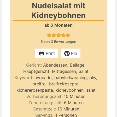
Nudelsalat mit
Kidneybohnen
ab 6 Monaten
5
von
3
Bewertungen
Print
Pin
Gericht:
Abendessen, Beilage,
Hauptgericht, Mittagessen, Salat
Keyword:
avocado, babyledweaning, blw,
breifrei, breifreirezepte,
kichererbsenpasta, kidneybohnen, salat
Minuten
Vorbereitungszeit:
10
Minuten
Minuten
Zubereitungszeit:
6
Minuten
Minuten
Gesamtzeit:
16
Minuten
Servings:
4
Personen