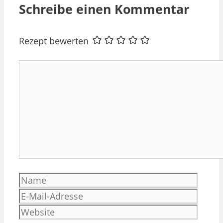
Schreibe einen Kommentar
Rezept bewerten
Kommentar
Name
E-
Mail-
Websi
Adres