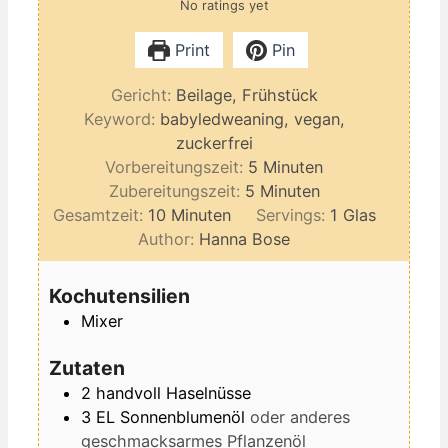
No ratings yet
Print
Pin
Gericht:
Beilage, Frühstück
Keyword:
babyledweaning, vegan,
zuckerfrei
Minuten
Vorbereitungszeit:
5
Minuten
Minuten
Zubereitungszeit:
5
Minuten
Minuten
Gesamtzeit:
10
Minuten
Servings:
1
Glas
Author:
Hanna Bose
Kochutensilien
Mixer
Zutaten
2
handvoll
Haselnüsse
3
EL
Sonnenblumenöl
oder anderes
geschmacksarmes Pflanzenöl