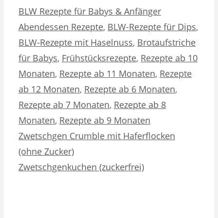
Kategorien
Schlagwörter
BLW Rezepte für Babys & Anfänger
Abendessen Rezepte
,
BLW-Rezepte für Dips
,
BLW-Rezepte mit Haselnuss
,
Brotaufstriche
für Babys
,
Frühstücksrezepte
,
Rezepte ab 10
Monaten
,
Rezepte ab 11 Monaten
,
Rezepte
ab 12 Monaten
,
Rezepte ab 6 Monaten
,
Rezepte ab 7 Monaten
,
Rezepte ab 8
Monaten
,
Rezepte ab 9 Monaten
Zwetschgen Crumble mit Haferflocken
(ohne Zucker)
Zwetschgenkuchen (zuckerfrei)