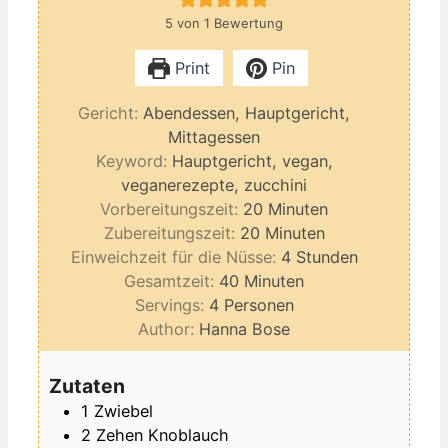
5
von 1 Bewertung
Print
Pin
Gericht:
Abendessen, Hauptgericht,
Mittagessen
Keyword:
Hauptgericht, vegan,
veganerezepte, zucchini
Minuten
Vorbereitungszeit:
20
Minuten
Minuten
Zubereitungszeit:
20
Minuten
Stunden
Einweichzeit für die Nüsse:
4
Stunden
Minuten
Gesamtzeit:
40
Minuten
Servings:
4
Personen
Author:
Hanna Bose
Zutaten
1
Zwiebel
2
Zehen
Knoblauch