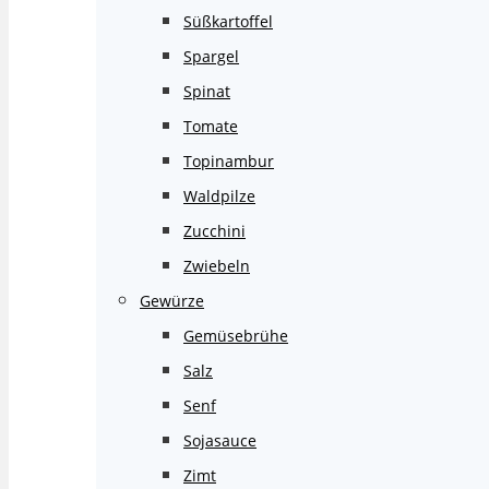
Süßkartoffel
Spargel
Spinat
Tomate
Topinambur
Waldpilze
Zucchini
Zwiebeln
Gewürze
Gemüsebrühe
Salz
Senf
Sojasauce
Zimt