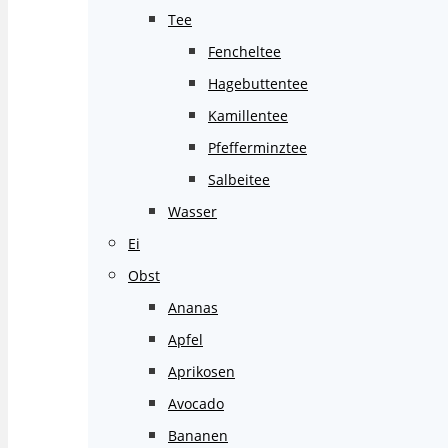
Tee
Fencheltee
Hagebuttentee
Kamillentee
Pfefferminztee
Salbeitee
Wasser
Ei
Obst
Ananas
Apfel
Aprikosen
Avocado
Bananen