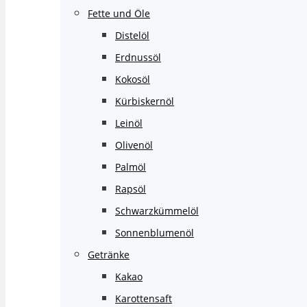
Fette und Öle
Distelöl
Erdnussöl
Kokosöl
Kürbiskernöl
Leinöl
Olivenöl
Palmöl
Rapsöl
Schwarzkümmelöl
Sonnenblumenöl
Getränke
Kakao
Karottensaft