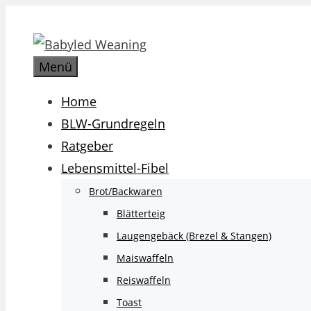
Zum
Inhalt
springen
Menü
Home
BLW-Grundregeln
Ratgeber
Lebensmittel-Fibel
Brot/Backwaren
Blätterteig
Laugengebäck (Brezel & Stangen)
Maiswaffeln
Reiswaffeln
Toast