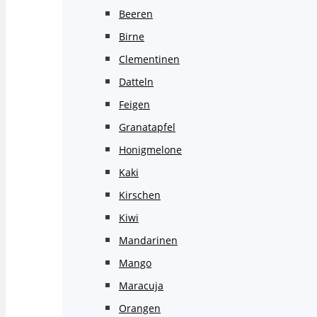
Beeren
Birne
Clementinen
Datteln
Feigen
Granatapfel
Honigmelone
Kaki
Kirschen
Kiwi
Mandarinen
Mango
Maracuja
Orangen