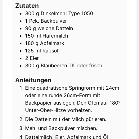
Zutaten
300
g
Dinkelmehl Type 1050
1
Pck.
Backpulver
90
g
weiche Datteln
150
ml
Hafermilch
180
g
Apfelmark
125
ml
Rapsöl
2
Eier
300
g
Blaubeeren
TK oder frisch
Anleitungen
Eine quadratische Springform mit 24cm
oder eine runde 26cm-Form mit
Backpapier auslegen. Den Ofen auf 180°
Unter-Ober-Hitze vorheizen.
Die Datteln mit der Milch pürieren.
Mehl und Backpulver mischen.
Dattelmilch, Eier, Apfelmark und Öl