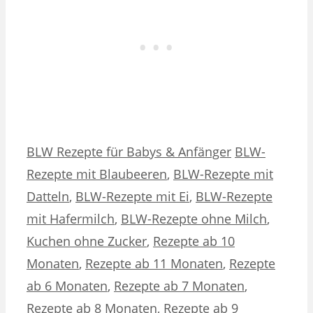
Kategorien
Schlagwörter
BLW Rezepte für Babys & Anfänger
BLW-
Rezepte mit Blaubeeren
,
BLW-Rezepte mit
Datteln
,
BLW-Rezepte mit Ei
,
BLW-Rezepte
mit Hafermilch
,
BLW-Rezepte ohne Milch
,
Kuchen ohne Zucker
,
Rezepte ab 10
Monaten
,
Rezepte ab 11 Monaten
,
Rezepte
ab 6 Monaten
,
Rezepte ab 7 Monaten
,
Rezepte ab 8 Monaten
,
Rezepte ab 9