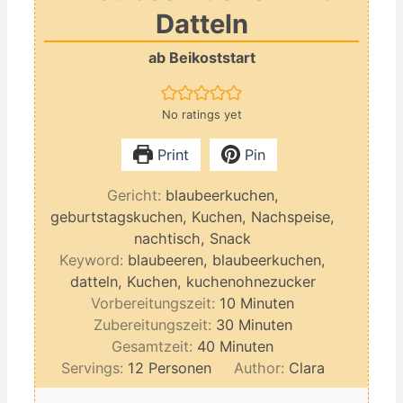
Datteln
ab Beikoststart
No ratings yet
Print
Pin
Gericht:
blaubeerkuchen,
geburtstagskuchen, Kuchen, Nachspeise,
nachtisch, Snack
Keyword:
blaubeeren, blaubeerkuchen,
datteln, Kuchen, kuchenohnezucker
Minuten
Vorbereitungszeit:
10
Minuten
Minuten
Zubereitungszeit:
30
Minuten
Minuten
Gesamtzeit:
40
Minuten
Servings:
12
Personen
Author:
Clara