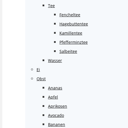
Tee
Fencheltee
Hagebuttentee
Kamillentee
Pfefferminztee
Salbeitee
Wasser
Ei
Obst
Ananas
Apfel
Aprikosen
Avocado
Bananen