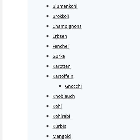
Blumenkohl
Brokkoli
Champignons
Erbsen
Fenchel
Gurke
Karotten
Kartoffeln
Gnocchi
Knoblauch
Kohl
Kohlrabi
Kürbis
Mangold