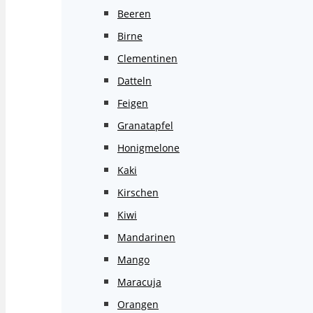
Beeren
Birne
Clementinen
Datteln
Feigen
Granatapfel
Honigmelone
Kaki
Kirschen
Kiwi
Mandarinen
Mango
Maracuja
Orangen