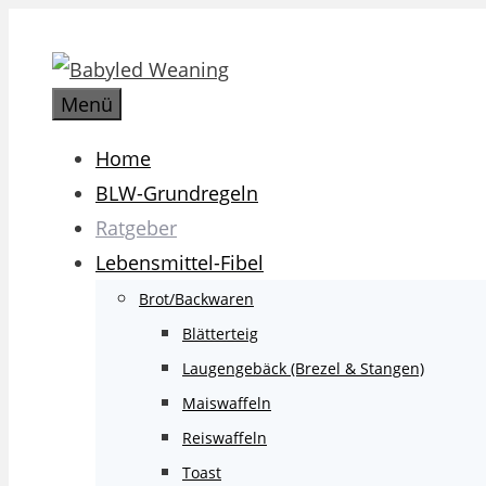
Zum
Inhalt
springen
Menü
Home
BLW-Grundregeln
Ratgeber
Lebensmittel-Fibel
Brot/Backwaren
Blätterteig
Laugengebäck (Brezel & Stangen)
Maiswaffeln
Reiswaffeln
Toast