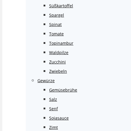
Süßkartoffel
Spargel
Spinat
Tomate
Topinambur
Waldpilze
Zucchini
Zwiebeln
Gewürze
Gemüsebrühe
Salz
Senf
Sojasauce
Zimt