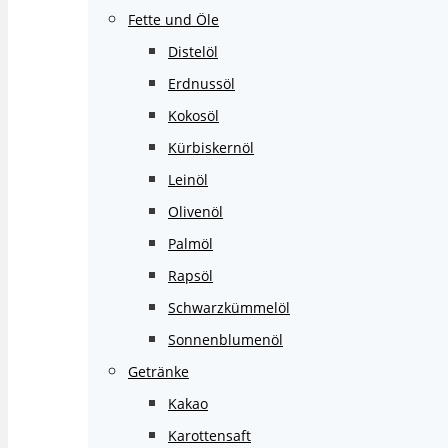
Fette und Öle
Distelöl
Erdnussöl
Kokosöl
Kürbiskernöl
Leinöl
Olivenöl
Palmöl
Rapsöl
Schwarzkümmelöl
Sonnenblumenöl
Getränke
Kakao
Karottensaft