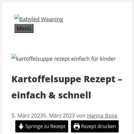
Zum
Inhalt
springen
Menü
Kartoffelsuppe Rezept –
einfach & schnell
5. März 2023
5. März 2023
von
Hanna Bose
Springe zu Rezept
Rezept drucken