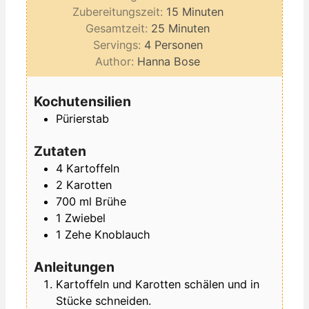
Minuten
Zubereitungszeit:
15
Minuten
Minuten
Gesamtzeit:
25
Minuten
Servings:
4
Personen
Author:
Hanna Bose
Kochutensilien
Pürierstab
Zutaten
4
Kartoffeln
2
Karotten
700
ml
Brühe
1
Zwiebel
1
Zehe
Knoblauch
Anleitungen
Kartoffeln und Karotten schälen und in
Stücke schneiden.