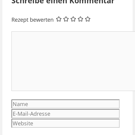
Schreibe einen Kommentar
Rezept bewerten
Kommentar
Name
E-
Mail-
Websi
Adres