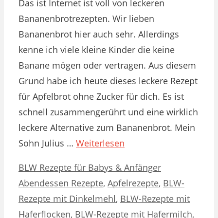
Das ist Internet ist voll von leckeren
Bananenbrotrezepten. Wir lieben
Bananenbrot hier auch sehr. Allerdings
kenne ich viele kleine Kinder die keine
Banane mögen oder vertragen. Aus diesem
Grund habe ich heute dieses leckere Rezept
für Apfelbrot ohne Zucker für dich. Es ist
schnell zusammengerührt und eine wirklich
leckere Alternative zum Bananenbrot. Mein
Sohn Julius …
Weiterlesen
Kategorien
Schlagwörter
BLW Rezepte für Babys & Anfänger
Abendessen Rezepte
,
Apfelrezepte
,
BLW-
Rezepte mit Dinkelmehl
,
BLW-Rezepte mit
Haferflocken
,
BLW-Rezepte mit Hafermilch
,