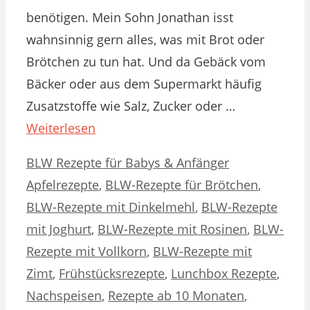
benötigen. Mein Sohn Jonathan isst
wahnsinnig gern alles, was mit Brot oder
Brötchen zu tun hat. Und da Gebäck vom
Bäcker oder aus dem Supermarkt häufig
Zusatzstoffe wie Salz, Zucker oder …
Weiterlesen
Kategorien
Schlagwörter
BLW Rezepte für Babys & Anfänger
Apfelrezepte
,
BLW-Rezepte für Brötchen
,
BLW-Rezepte mit Dinkelmehl
,
BLW-Rezepte
mit Joghurt
,
BLW-Rezepte mit Rosinen
,
BLW-
Rezepte mit Vollkorn
,
BLW-Rezepte mit
Zimt
,
Frühstücksrezepte
,
Lunchbox Rezepte
,
Nachspeisen
,
Rezepte ab 10 Monaten
,