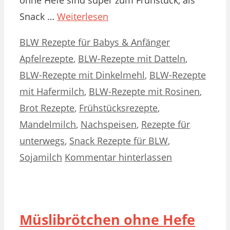
Snack …
Weiterlesen
Kategorien
Schlagwörter
BLW Rezepte für Babys & Anfänger
Apfelrezepte
,
BLW-Rezepte mit Datteln
,
BLW-Rezepte mit Dinkelmehl
,
BLW-Rezepte
mit Hafermilch
,
BLW-Rezepte mit Rosinen
,
Brot Rezepte
,
Frühstücksrezepte
,
Mandelmilch
,
Nachspeisen
,
Rezepte für
unterwegs
,
Snack Rezepte für BLW
,
Sojamilch
Kommentar hinterlassen
Müslibrötchen ohne Hefe