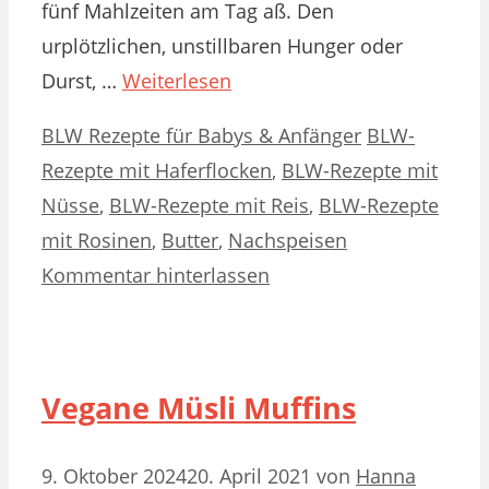
fünf Mahlzeiten am Tag aß. Den
urplötzlichen, unstillbaren Hunger oder
Durst, …
Weiterlesen
Kategorien
Schlagwörter
BLW Rezepte für Babys & Anfänger
BLW-
Rezepte mit Haferflocken
,
BLW-Rezepte mit
Nüsse
,
BLW-Rezepte mit Reis
,
BLW-Rezepte
mit Rosinen
,
Butter
,
Nachspeisen
Kommentar hinterlassen
Vegane Müsli Muffins
9. Oktober 2024
20. April 2021
von
Hanna