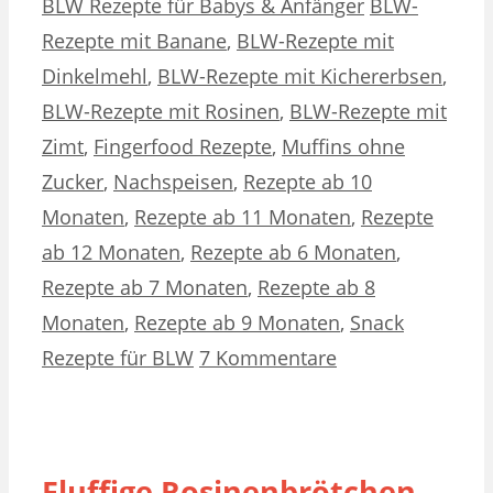
Kategorien
Schlagwörter
BLW Rezepte für Babys & Anfänger
BLW-
Rezepte mit Banane
,
BLW-Rezepte mit
Dinkelmehl
,
BLW-Rezepte mit Kichererbsen
,
BLW-Rezepte mit Rosinen
,
BLW-Rezepte mit
Zimt
,
Fingerfood Rezepte
,
Muffins ohne
Zucker
,
Nachspeisen
,
Rezepte ab 10
Monaten
,
Rezepte ab 11 Monaten
,
Rezepte
ab 12 Monaten
,
Rezepte ab 6 Monaten
,
Rezepte ab 7 Monaten
,
Rezepte ab 8
Monaten
,
Rezepte ab 9 Monaten
,
Snack
Rezepte für BLW
7 Kommentare
Fluffige Rosinenbrötchen