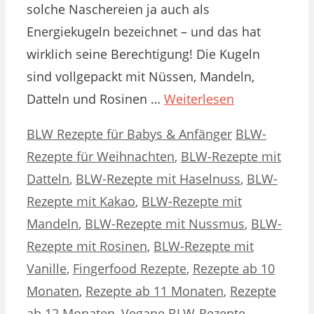
solche Naschereien ja auch als
Energiekugeln bezeichnet – und das hat
wirklich seine Berechtigung! Die Kugeln
sind vollgepackt mit Nüssen, Mandeln,
Datteln und Rosinen …
Weiterlesen
Kategorien
Schlagwörter
BLW Rezepte für Babys & Anfänger
BLW-
Rezepte für Weihnachten
,
BLW-Rezepte mit
Datteln
,
BLW-Rezepte mit Haselnuss
,
BLW-
Rezepte mit Kakao
,
BLW-Rezepte mit
Mandeln
,
BLW-Rezepte mit Nussmus
,
BLW-
Rezepte mit Rosinen
,
BLW-Rezepte mit
Vanille
,
Fingerfood Rezepte
,
Rezepte ab 10
Monaten
,
Rezepte ab 11 Monaten
,
Rezepte
ab 12 Monaten
,
Vegane BLW-Rezepte