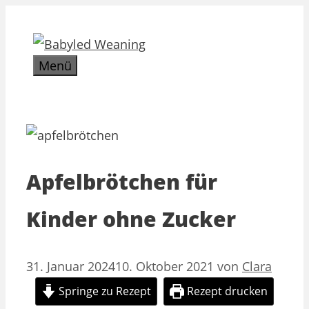
Zum
Inhalt
springen
Menü
Apfelbrötchen für
Kinder ohne Zucker
31. Januar 2024
10. Oktober 2021
von
Clara
Springe zu Rezept
Rezept drucken