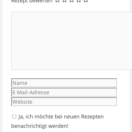
Rezept bewerten
Kommentar
Name
E-
Mail-
Websi
Adres
Ja, ich möchte bei neuen Rezepten
benachrichtigt werden!