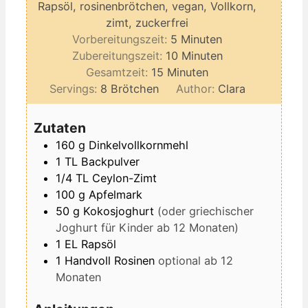
Rapsöl, rosinenbrötchen, vegan, Vollkorn,
zimt, zuckerfrei
Minuten
Vorbereitungszeit:
5
Minuten
Minuten
Zubereitungszeit:
10
Minuten
Minuten
Gesamtzeit:
15
Minuten
Servings:
8
Brötchen
Author:
Clara
Zutaten
160
g
Dinkelvollkornmehl
1
TL
Backpulver
1/4
TL
Ceylon-Zimt
100
g
Apfelmark
50
g
Kokosjoghurt
(oder griechischer
Joghurt für Kinder ab 12 Monaten)
1
EL
Rapsöl
1
Handvoll
Rosinen
optional ab 12
Monaten