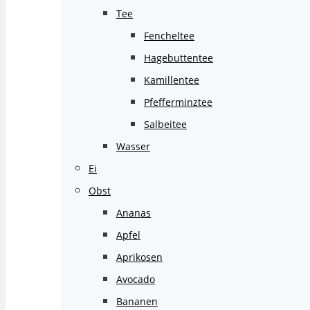
Tee
Fencheltee
Hagebuttentee
Kamillentee
Pfefferminztee
Salbeitee
Wasser
Ei
Obst
Ananas
Apfel
Aprikosen
Avocado
Bananen