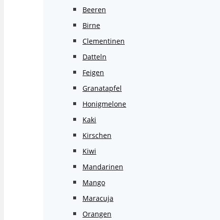
Beeren
Birne
Clementinen
Datteln
Feigen
Granatapfel
Honigmelone
Kaki
Kirschen
Kiwi
Mandarinen
Mango
Maracuja
Orangen