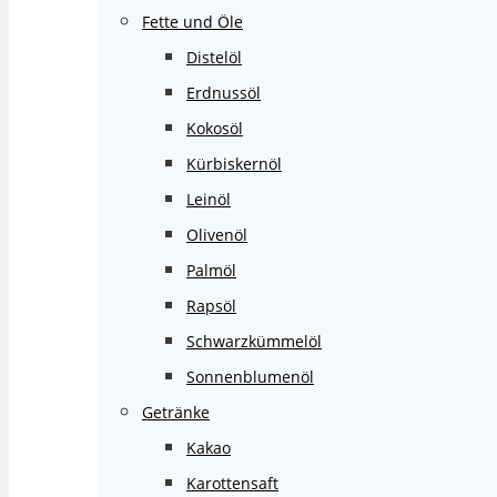
Fette und Öle
Distelöl
Erdnussöl
Kokosöl
Kürbiskernöl
Leinöl
Olivenöl
Palmöl
Rapsöl
Schwarzkümmelöl
Sonnenblumenöl
Getränke
Kakao
Karottensaft