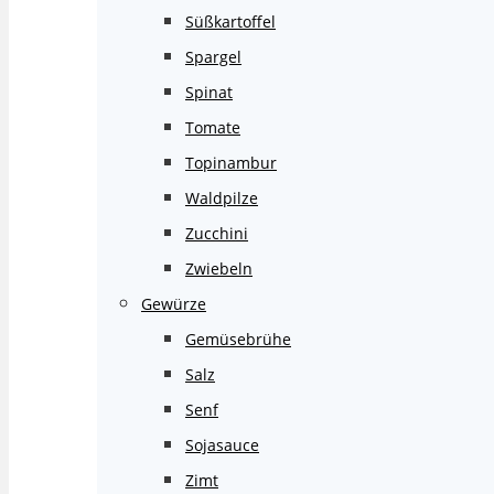
Süßkartoffel
Spargel
Spinat
Tomate
Topinambur
Waldpilze
Zucchini
Zwiebeln
Gewürze
Gemüsebrühe
Salz
Senf
Sojasauce
Zimt