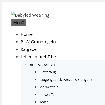
Zum
Inhalt
springen
Menü
Home
BLW-Grundregeln
Ratgeber
Lebensmittel-Fibel
Brot/Backwaren
Blätterteig
Laugengebäck (Brezel & Stangen)
Maiswaffeln
Reiswaffeln
Toast