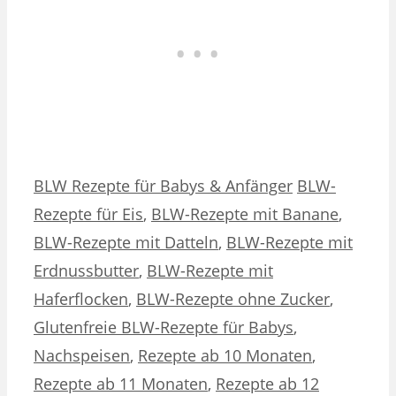
Kategorien
Schlagwörter
BLW Rezepte für Babys & Anfänger
BLW-
Rezepte für Eis
,
BLW-Rezepte mit Banane
,
BLW-Rezepte mit Datteln
,
BLW-Rezepte mit
Erdnussbutter
,
BLW-Rezepte mit
Haferflocken
,
BLW-Rezepte ohne Zucker
,
Glutenfreie BLW-Rezepte für Babys
,
Nachspeisen
,
Rezepte ab 10 Monaten
,
Rezepte ab 11 Monaten
,
Rezepte ab 12