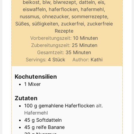
beikost, blw, blwrezept, datteln, eis,
eiswaffeln, haferflocken, hafermehl,
nussmus, ohnezucker, sommerrezepte,
Süßes, süßigkeiten, zuckerfrei, zuckerfreie
Rezepte
Minuten
Vorbereitungszeit:
10
Minuten
Minuten
Zubereitungszeit:
25
Minuten
Minuten
Gesamtzeit:
35
Minuten
Servings:
4
Stück
Author:
Kathi
Kochutensilien
1 Mixer
Zutaten
100
g
gemahlene Haferflocken
alt.
Hafermehl
45
g
Softdatteln
45
g
reife Banane