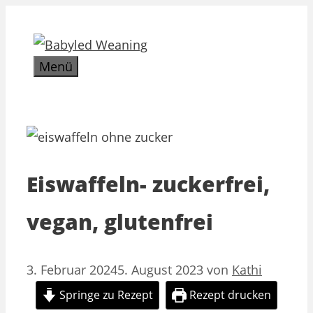
Zum
Inhalt
springen
Menü
Eiswaffeln- zuckerfrei,
vegan, glutenfrei
3. Februar 2024
5. August 2023
von
Kathi
Springe zu Rezept
Rezept drucken