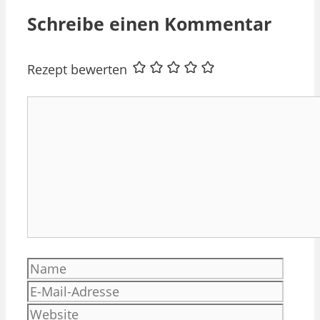
Schreibe einen Kommentar
Rezept bewerten
Kommentar
Name
E-
Mail-
Websi
Adres