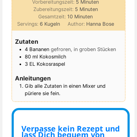
Minuten
Vorbereitungszeit:
5
Minuten
Minuten
Zubereitungszeit:
5
Minuten
Minuten
Gesamtzeit:
10
Minuten
Servings:
6
Kugeln
Author:
Hanna Bose
Zutaten
4
Bananen
gefroren, in groben Stücken
80
ml
Kokosmilch
3
EL
Kokosraspel
Anleitungen
Gib alle Zutaten in einen Mixer und
püriere sie fein.
Verpasse kein Rezept und
lass Dich bequem von