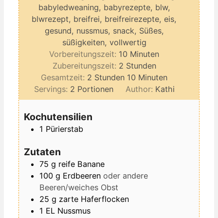
babyledweaning, babyrezepte, blw,
blwrezept, breifrei, breifreirezepte, eis,
gesund, nussmus, snack, Süßes,
süßigkeiten, vollwertig
Minuten
Vorbereitungszeit:
10
Minuten
Stunden
Zubereitungszeit:
2
Stunden
Stunden
Minuten
Gesamtzeit:
2
Stunden
10
Minuten
Servings:
2
Portionen
Author:
Kathi
Kochutensilien
1 Pürierstab
Zutaten
75
g
reife Banane
100
g
Erdbeeren
oder andere
Beeren/weiches Obst
25
g
zarte Haferflocken
1
EL
Nussmus