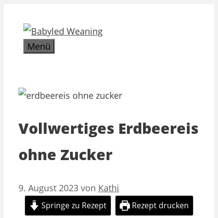
Zum
Inhalt
springen
Menü
Vollwertiges Erdbeereis
ohne Zucker
9. August 2023
von
Kathi
Springe zu Rezept
Rezept drucken