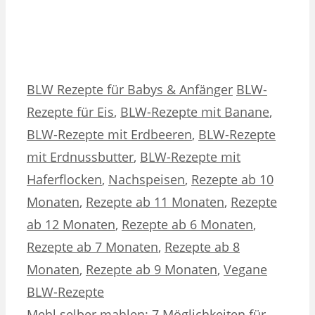
Kategorien
Schlagwörter
BLW Rezepte für Babys & Anfänger
BLW-
Rezepte für Eis
,
BLW-Rezepte mit Banane
,
BLW-Rezepte mit Erdbeeren
,
BLW-Rezepte
mit Erdnussbutter
,
BLW-Rezepte mit
Haferflocken
,
Nachspeisen
,
Rezepte ab 10
Monaten
,
Rezepte ab 11 Monaten
,
Rezepte
ab 12 Monaten
,
Rezepte ab 6 Monaten
,
Rezepte ab 7 Monaten
,
Rezepte ab 8
Monaten
,
Rezepte ab 9 Monaten
,
Vegane
BLW-Rezepte
Mehl selber mahlen: 7 Möglichkeiten für