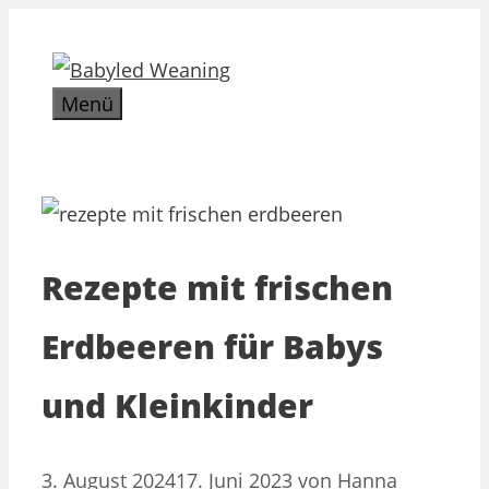
Zum
Inhalt
springen
Menü
Rezepte mit frischen
Erdbeeren für Babys
und Kleinkinder
3. August 2024
17. Juni 2023
von
Hanna