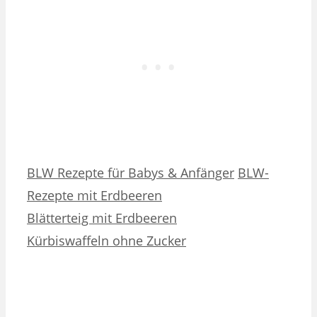
Kategorien
Schlagwörter
BLW Rezepte für Babys & Anfänger
BLW-
Rezepte mit Erdbeeren
Blätterteig mit Erdbeeren
Kürbiswaffeln ohne Zucker