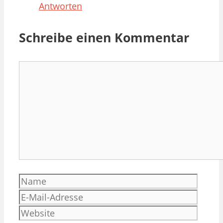
Antworten
Schreibe einen Kommentar
Kommentar
Name
E-
Mail-
Websi
Adres