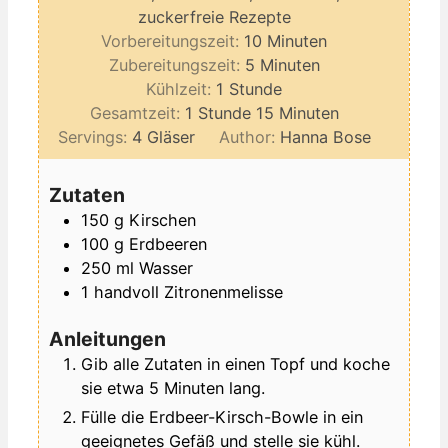
zuckerfreie Rezepte
Minuten
Vorbereitungszeit:
10
Minuten
Minuten
Zubereitungszeit:
5
Minuten
Stunde
Kühlzeit:
1
Stunde
Stunde
Minuten
Gesamtzeit:
1
Stunde
15
Minuten
Servings:
4
Gläser
Author:
Hanna Bose
Zutaten
150
g
Kirschen
100
g
Erdbeeren
250
ml
Wasser
1
handvoll
Zitronenmelisse
Anleitungen
Gib alle Zutaten in einen Topf und koche
sie etwa 5 Minuten lang.
Fülle die Erdbeer-Kirsch-Bowle in ein
geeignetes Gefäß und stelle sie kühl.